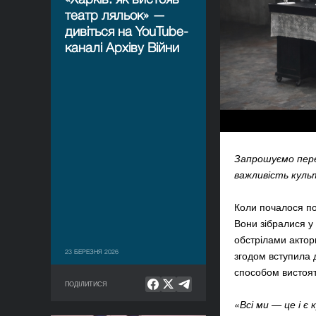
театр ляльок» —
дивіться на YouTube-
каналі Архіву Війни
Запрошуємо пере
важливість
культ
Коли почалося по
Вони зібралися у
обстрілами актор
23 БЕРЕЗНЯ 2026
згодом вступила 
способом вистоят
ПОДІЛИТИСЯ
«Всі ми — це і є