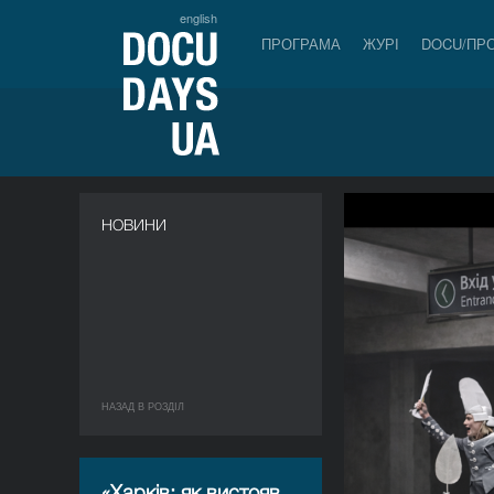
english
ПРОГРАМА
ЖУРІ
DOCU/ПР
НОВИНИ
НАЗАД В РОЗДIЛ
«Харків: як вистояв