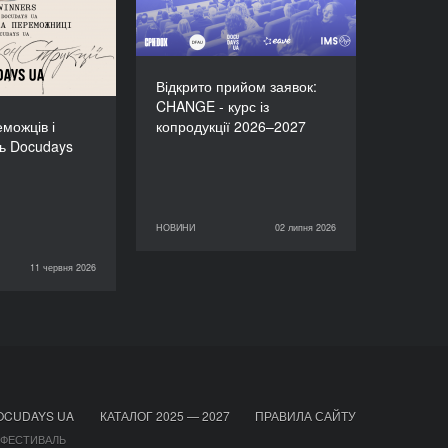
иць Docudays
UA-2026!
Відкрито прийом заявок:
CHANGE - курс із
можців і
копродукції 2026–2027
ь Docudays
НОВИНИ
02 липня 2026
02 липня 2026
НОВИНИ
11 червня 2026
НОВИНИ
OCUDAYS UA
КАТАЛОГ 2025 — 2027
ПРАВИЛА САЙТУ
 ФЕСТИВАЛЬ