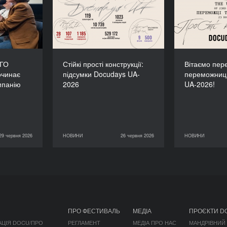
зпочинає
підсумки Docudays UA-
переможн
 кампанію
2026
 окупації
 ГО
Стійкі прості конструкції:
Вітаємо пере
очинає
підсумки Docudays UA-
переможниц
мпанію
2026
UA-2026!
29 червня 2026
НОВИНИ
26 червня 2026
НОВИНИ
КОНСПЕКТ
26 червня 2026
НОВИНИ
11 червня 2026
ПРО ФЕСТИВАЛЬ
МЕДІА
ПРОЄКТИ D
АЦІЯ DOCU/ПРО
РЕГЛАМЕНТ
МЕДІА ПРО НАС
МАНДРІВНИЙ