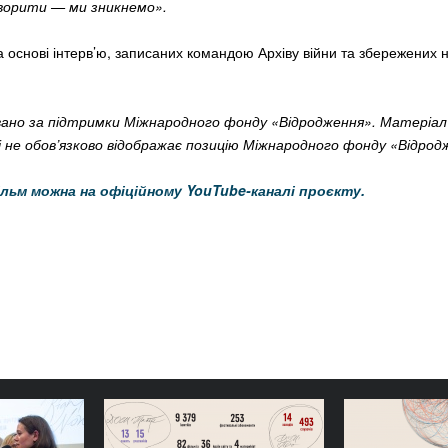
ворити — ми зникнемо».
 основі інтерв’ю, записаних командою Архіву війни та збережених н
ано за підтримки Міжнародного фонду «Відродження». Матеріал
і не обов’язково відображає позицію Міжнародного фонду «Відрод
льм можна на офіційному YouTube-каналі проєкту.
тніми: ГО
Стійкі прості конструкції:
Вітаємо