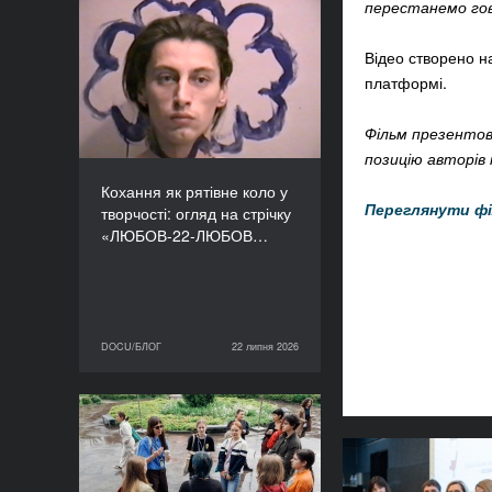
перестанемо го
Кохання як рятівне коло
у творчості: огляд на
Відео створено на
стрічку «ЛЮБОВ-22-
платформі.
ЛЮБОВ» Єруна
Койманса
Фільм презентов
позицію авторів 
Кохання як рятівне коло у
Переглянути фі
творчості: огляд на стрічку
«ЛЮБОВ-22-ЛЮБОВ…
DOCU/БЛОГ
22 липня 2026
22 липня 2026
DOCU/БЛОГ
«Нас веде подільський
пес»: презентуємо фільм
майстерні DOCU/ТАБІР
Бути прису