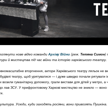
глянути нове відео команди
Архіву Війни
(реж.
Тетяна Симон
)
ури й мистецтва під час війни та історію харківського театру.
вномасштабне вторгнення, актори Харківського театру ляльок не виї
 будівлі театру, щоб урятуватися — і дуже швидко почали рятувати і
и возили гуманітарну допомогу, грали вистави для дітей у метро, а 
до лав ЗСУ. У прифронтовому Харкові мистецтво не зникло — воно
и.
 культура. Усюди, куди заходять росіяни, вони привозять Пушкіна