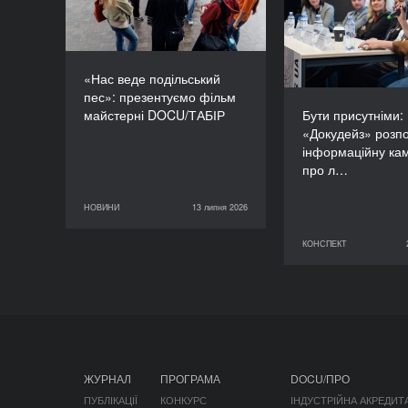
«Докудейз» ро
інформаційну
про людей в
«Нас веде подільський
пес»: презентуємо фільм
майстерні DOCU/ТАБІР
Бути присутніми:
«Докудейз» розп
інформаційну ка
про л…
НОВИНИ
13 липня 2026
13 липня 2026
НОВИНИ
КОНСПЕКТ
29 червня 2026
ЖУРНАЛ
ПРОГРАМА
DOCU/ПРО
ПУБЛІКАЦІЇ
КОНКУРС
ІНДУСТРІЙНА АКРЕДИТ