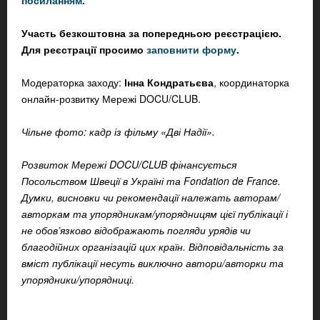
посиланням
.
Участь безкоштовна за попередньою реєстрацією.
Для реєстрації просимо
заповнити форму
.
Модераторка заходу:
Інна Кондратьєва
, координаторка
онлайн-розвитку Мережі DOCU/CLUB.
Чільне фото: кадр із фільму «Дві Надії».
Розвиток Мережі DOCU/CLUB фінансується
Посольством Швеції в Україні та Fondation de France.
Думки, висновки чи рекомендації належать авторам/
авторкам та упорядникам/упорядницям цієї публікації і
не обов’язково відображають погляди урядів чи
благодійних організацій цих країн. Відповідальність за
вміст публікації несуть виключно автори/авторки та
упорядники/упорядниці.