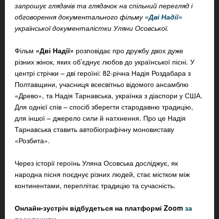
запрошує глядачів та глядачок на спільний перегляд і
обговорення документального фільму
«Дві Надії»
української документалістки Уляни Осовської.
Фільм
«Дві Надії»
розповідає про дружбу двох дуже
різних жінок, яких об’єднує любов до української пісні. У
центрі стрічки – дві героїні: 82-річна Надія Роздабара з
Полтавщини, учасниця всесвітньо відомого ансамблю
«Древо», та Надія Тарнавська, українка з діаспори у США.
Для однієї спів – спосіб зберегти стародавню традицію,
для іншої – джерело сили й натхнення. Про це Надія
Тарнавська ставить автобіографічну моновиставу
«Розбита».
Через історії героїнь Уляна Осовська досліджує, як
народна пісня поєднує різних людей, стає містком між
континентами, переплітає традицію та сучасність.
Онлайн-зустріч відбудеться на платформі Zoom
за