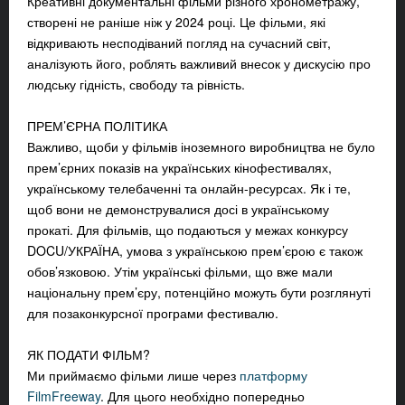
Креативні документальні фільми різного хронометражу,
створені не раніше ніж у 2024 році. Це фільми, які
відкривають несподіваний погляд на сучасний світ,
аналізують його, роблять важливий внесок у дискусію про
людську гідність, свободу та рівність.
ПРЕМ’ЄРНА ПОЛІТИКА
Важливо, щоби у фільмів іноземного виробництва не було
прем’єрних показів на українських кінофестивалях,
українському телебаченні та онлайн-ресурсах. Як і те,
щоб вони не демонструвалися досі в українському
прокаті. Для фільмів, що подаються у межах конкурсу
DOCU/УКРАЇНА, умова з українською прем’єрою є також
обов’язковою. Утім українські фільми, що вже мали
національну прем’єру, потенційно можуть бути розглянуті
для позаконкурсної програми фестивалю.
ЯК ПОДАТИ ФІЛЬМ?
Ми приймаємо фільми лише через
платформу
FilmFreeway
. Для цього необхідно попередньо