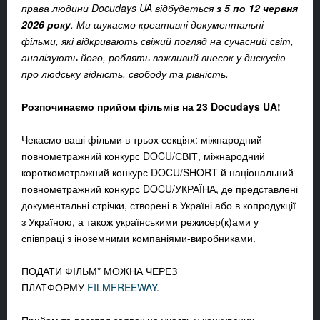
права людини Docudays UA відбудеться
з 5 по 12 червня
2026 року
.
Ми шукаємо креативні документальні
фільми, які відкривають свіжий погляд на сучасний світ,
аналізують його, роблять важливий внесок у дискусію
про людську гідність, свободу та рівність.
Розпочинаємо прийом фільмів на 23 Docudays UA!
Чекаємо ваші фільми в трьох секціях: міжнародний
повнометражний конкурс DOCU/СВІТ, міжнародний
короткометражний конкурс DOCU/SHORT й національний
повнометражний конкурс DOCU/УКРАЇНА, де представлені
документальні стрічки, створені в Україні або в копродукції
з Україною, а також українськими режисер(к)ами у
співпраці з іноземними компаніями-виробниками.
ПОДАТИ ФІЛЬМ* МОЖНА ЧЕРЕЗ
ПЛАТФОРМУ
FILMFREEWAY
.