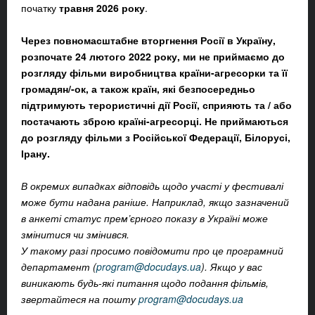
початку
травня 2026 року
.
Через повномасштабне вторгнення Росії в Україну,
розпочате 24 лютого 2022 року, ми не приймаємо до
розгляду фільми виробництва країни-агресорки та її
громадян/-ок, а також країн, які безпосередньо
підтримують терористичні дії Росії, сприяють та / або
постачають зброю країні-агресорці. Не приймаються
до розгляду фільми з Російської Федерації, Білорусі,
Ірану.
В окремих випадках відповідь щодо участі у фестивалі
може бути надана раніше. Наприклад, якщо зазначений
в анкеті статус прем’єрного показу в Україні може
змінитися чи змінився.
У такому разі просимо повідомити про це програмний
департамент (
program@docudays.ua
). Якщо у вас
виникають будь-які питання щодо подання фільмів,
звертайтеся на пошту
program@docudays.ua