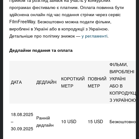
Прийом та розгляд заявок на участь у конкурсних
програмах фестивалю є платним. Оплата повинна бути
здійснена онлайн під час подання стрічки через сервіс
FilmFreeWay. Безкоштовно можна подати фільми,
вироблені в Україні або в копродукції з Україною.
Детальніше про політику знижок
—
у регламенті
.
Дедлайни подання та оплата
ФІЛЬМИ,
ВИРОБЛЕНІ В
КОРОТКИЙ
ПОВНИЙ
УКРАЇНІ
ДАТА
ДЕДЛАЙН
МЕТР
МЕТР
АБО В
КОПРОДУКЦІЇ
З УКРАЇНОЮ*
18.08.2025
Ранній
–
10 USD
15 USD
Безкоштовно
дедлайн
30.09.2025