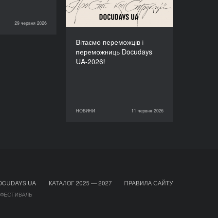
29 червня 2026
КОНСПЕКТ
Вітаємо переможців і
переможниць Docudays
UA-2026!
НОВИНИ
11 червня 2026
11 червня 2026
НОВИНИ
OCUDAYS UA
КАТАЛОГ 2025 — 2027
ПРАВИЛА САЙТУ
 ФЕСТИВАЛЬ