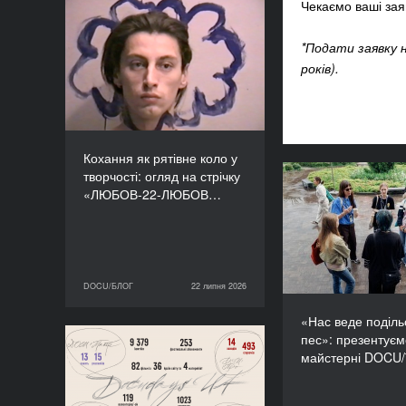
Чекаємо ваші за
Кохання як рятівне коло
у творчості: огляд на
*Подати заявку 
стрічку «ЛЮБОВ-22-
років).
ЛЮБОВ» Єруна
Койманса
Кохання як рятівне коло у
творчості: огляд на стрічку
«Нас веде по
«ЛЮБОВ-22-ЛЮБОВ…
пес»: презенту
майстерні DO
DOCU/БЛОГ
22 липня 2026
22 липня 2026
DOCU/БЛОГ
«Нас веде поділь
пес»: презентує
Стійкі прості конструкції:
майстерні DOCU
підсумки Docudays UA-
2026