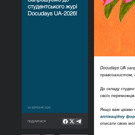
студентського журі
Docudays UA-2026!
Docudays UA зап
правозахистом, 
До складу студен
своїх переможців
24 БЕРЕЗНЯ 2026
Якщо вам цікаво 
аплікаційну фо
ПОДІЛИТИСЯ
описати свою мот