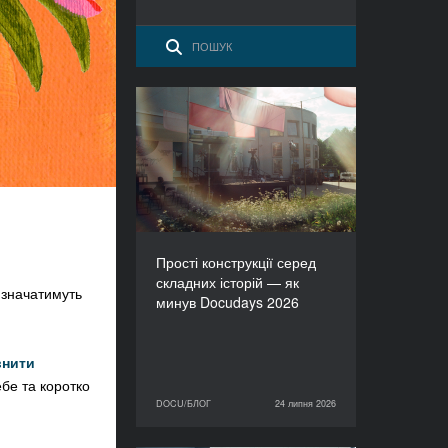
Прості конструкції серед
складних історій — як
минув Docudays 2026
Прості конструкції серед
складних історій — як
визначатимуть
минув Docudays 2026
внити
ебе та коротко
DOCU/БЛОГ
24 липня 2026
24 липня 2026
DOCU/БЛОГ