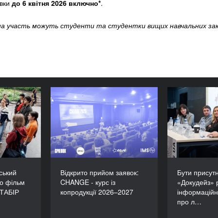
явки
до 6 квітня 2026 включно*
.
на участь можуть студенти та студентки вищих навчальних закл
дільський
Відкрито прийом заявок:
Бути п
ємо фільм
CHANGE - курс із
«Докудейз
CU/ТАБІР
копродукції 2026–2027
інформац
про люд
ський
Відкрито прийом заявок:
Бути присутн
мо фільм
CHANGE - курс із
«Докудейз» 
/ТАБІР
копродукції 2026–2027
інформаційн
про л…