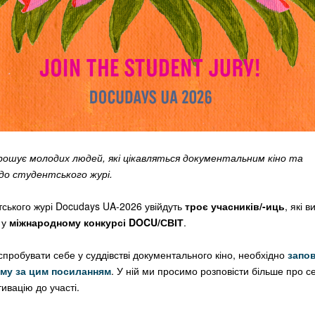
рошує молодих людей, які цікавляться документальним кіно та
до студентського журі.
тського журі Docudays UA-2026 увійдуть
троє учасників/-иць
, які 
 у
міжнародному конкурсі DOCU/СВІТ
.
спробувати себе у суддівстві документального кіно, необхідно
запо
рму за цим посиланням
. У ній ми просимо розповісти більше про с
ивацію до участі.