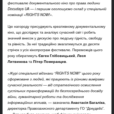
фестивалю документального кіно про права людини
Docudays UA — і першим оголошуємо склад у спеціальній
номінації «RIGHTS NOW!».
Цю нагороду присуджують креативному документальному
кіно, що досліджує та аналізує сучасний світ і робить
значний внесок у дискусію про людську гідність, свободу
та рівність. За неї традиційно змагатимуться до десяти
стрічок з усіх кінопрограм фестивалю. Переможців цього
року обиратимуть
Євген Глібовицький
,
Леся
Литвинова
та
Пітер Померанцев
.
«Журі спеціальної відзнаки “RIGHTS NOW!” цього року
сформоване з людей, які працюють із різними вимірами
сучасної реальності — від стратегічного осмислення
суспільних трансформацій до безпосереднього досвіду
війни, гуманітарної роботи та дослідження
інформаційних впливів,
— зазначила
Анастасія Багаліка
,
директорка Правозахисного департаменту ГО “Докудейз”.