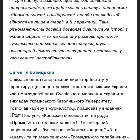
—
Для нас було важливо, щоб фільми оцінювали
професіонал(к)и, які щодня мають справу з питаннями
відповідальності, солідарності, правди та людської
гідності не лише в теорії, а й у практиці. Така
різноманітність досвідів дозволяє дивитися на історії з
екрана ширше — як на частину розмови про те, як
суспільство переживає складні процеси, шукає
орієнтири й намагається не втратити людяність у
часи великої нестабільності».
Євген Глібовицький
Співзасновник і генеральний директор Інституту
фронтиру, що концептуалізує стратегічні виклики України,
член Наглядової ради Суспільного мовлення України та
викладач Українського Католицького Університету.
Розпочав кар’єру в журналістиці, працював у виданнях
«Post‑Поступ», «Киевские ведомости», на радіо
«Промінь» та в телекомпаніях «1+1» і «Перший
національний», був співрозробником концепції «5‑го
каналу» та співзасновником «Громадського телебачення».