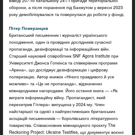
взводі 207-го батальйону 241-ї бригади територіальної
оборони, а після поранення під Бахмутом у вересні 2023
року демобілізувалася та повернулася до роботи у фонді.
Пітер Померанцев
Британський письменник і журналіст українського
походження, один із провідних дослідників сучасної
пропаганди, дезінформації та інформаційних війн.
Старший науковий співробітник SNF Agora Institute при
Університеті Джонса Гопкінса та співкерівник програми
«Арена», що досліджує дезінформацію і цифрову
поляризацію. Автор книжок «Нічого правдивого й усе
можливо» та «Це не пропаганда», відзначених
міжнародними нагородами. Його остання книга — «Як
виграти інформаційну війну. Пропагандист, який
перехитрив Гітлера» випущена у 2024-му. Член
найстарішої та однієї з найпрестижніших британських
асоціацій письменників — Королівського літературного
товариства. Співзасновник міжнародного проєкту The
Reckoning Project: Ukraine Testifies, що документує воєнні