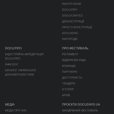
RIGHTS NOW!
DOCU/ПРО
DOCU/СИНТЕЗ
ДЕКОНСТРУКЦІЇ
ПРОСТІ КОНСТРУКЦІЇ
DOCU/КЛАС
НАГОРОДИ
DOCU/ПРО
ПРО ФЕСТИВАЛЬ
ІНДУСТРІЙНА АКРЕДИТАЦІЯ
РЕГЛАМЕНТ
DOCU/ПРО
ВІДБІРКОВА РАДА
RAW DOC
КОМАНДА
КАТАЛОГ УКРАЇНСЬКОЇ
ПАРТНЕРИ
ДОКУМЕНТАЛІСТИКИ
ДОСТУПНІСТЬ
ТЕНДЕРИ
ІСТОРІЯ
АРХІВ
МЕДІА
ПРОЄКТИ DOCUDAYS UA
МЕДІА ПРО НАС
МАНДРІВНИЙ ФЕСТИВАЛЬ