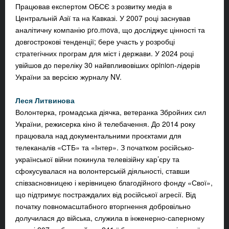
Працював експертом ОБСЄ з розвитку медіа в
Центральній Азії та на Кавказі. У 2007 році заснував
аналітичну компанію pro.mova, що досліджує цінності та
довгострокові тенденції; бере участь у розробці
стратегічних програм для міст і держави. У 2024 році
увійшов до переліку 30 найвпливовіших opinion‑лідерів
України за версією журналу NV.
Леся Литвинова
Волонтерка, громадська діячка, ветеранка Збройних сил
України, режисерка кіно й телебачення. До 2014 року
працювала над документальними проєктами для
телеканалів «СТБ» та «Інтер». З початком російсько-
української війни покинула телевізійну кар’єру та
сфокусувалася на волонтерській діяльності, ставши
співзасновницею і керівницею благодійного фонду «Свої»,
що підтримує постраждалих від російської агресії. Від
початку повномасштабного вторгнення добровільно
долучилася до війська, служила в інженерно-саперному