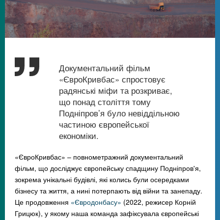
Документальний фільм
«ЄвроКривбас» спростовує
радянські міфи та розкриває,
що понад століття тому
Подніпров’я було невіддільною
частиною європейської
економіки.
«ЄвроКривбас» – повнометражний документальний
фільм, що досліджує європейську спадщину Подніпров'я,
зокрема унікальні будівлі, які колись були осередками
бізнесу та життя, а нині потерпають від війни та занепаду.
Це продовження
«Євродонбасу»
(2022, режисер Корній
Грицюк), у якому наша команда зафіксувала європейські