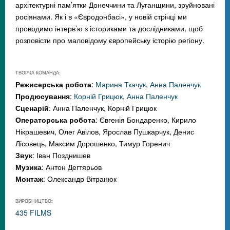
архітектурні пам’ятки Донеччини та Луганщини, зруйновані
росіянами. Як і в «Євродонбасі», у новій стрічці ми
проводимо інтерв’ю з істориками та дослідниками, щоб
розповісти про маловідому європейську історію регіону.
ТВОРЧА КОМАНДА:
Режисерська робота
:
Марина Ткачук
,
Анна Паленчук
Продюсування
:
Корній Грицюк
,
Анна Паленчук
Сценарій
: Анна Паленчук, Корній Грицюк
Операторська робота
: Євгенія Бондаренко, Кирило
Нікрашевич, Олег Авілов, Ярослав Пушкарчук, Денис
Лісовець, Максим Дорошенко, Тимур Горенич
Звук
: Іван Позднишев
Музика
: Антон Дегтярьов
Монтаж
: Олександр Вітранюк
ВИРОБНИЦТВО:
435 FILMS