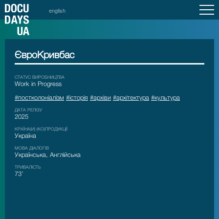
english
ЄвроКривбас
СТАТУС ВИРОБНИЦТВА
Work in Progress
#постколоніалізм
#історія
#архіви
#архітектура
#культура
ДАТА РЕЛІЗУ
2025
КРАЇНА(И) (КО)ПРОДУКЦІЇ
Україна
МОВА ДІАЛОГІВ
Українська, Англійська
ТРИВАЛІСТЬ
73’