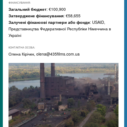
ФІНАНСУВАННЯ:
Загальний бюджет
: €100,900
Затверджене фінансування
: €58,655
Залучені фінансові партнери або фонди
: USAID,
Представництва Федеративної Республіки Німеччина в
Україні
КОНТАКТНА ОСОБА:
Олена Кірічек,
olena@435films.com.ua