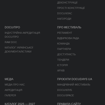
ДЕКОНСТРУКЦІЇ
ПРОСТІ КОНСТРУКЦІЇ
DOCU/КЛАС
НАГОРОДИ
DOCU/ПРО
ПРО ФЕСТИВАЛЬ
ІНДУСТРІЙНА АКРЕДИТАЦІЯ
РЕГЛАМЕНТ
DOCU/ПРО
ВІДБІРКОВА РАДА
RAW DOC
КОМАНДА
КАТАЛОГ УКРАЇНСЬКОЇ
ПАРТНЕРИ
ДОКУМЕНТАЛІСТИКИ
ДОСТУПНІСТЬ
ТЕНДЕРИ
ІСТОРІЯ
АРХІВ
МЕДІА
ПРОЄКТИ DOCUDAYS UA
МЕДІА ПРО НАС
МАНДРІВНИЙ ФЕСТИВАЛЬ
АКРЕДИТАЦІЯ
DOCU/КЛУБ
ГАЛЕРЕЯ
DOCU/SPACE
КАТАЛОГ 2025 — 2027
ПРАВИЛА САЙТУ