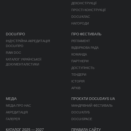
ДЕКОНСТРУКЦІЇ
ПРОСТІ КОНСТРУКЦІЇ
DOCU/КЛАС
НАГОРОДИ
DOCU/ПРО
ПРО ФЕСТИВАЛЬ
ІНДУСТРІЙНА АКРЕДИТАЦІЯ
РЕГЛАМЕНТ
DOCU/ПРО
ВІДБІРКОВА РАДА
RAW DOC
КОМАНДА
КАТАЛОГ УКРАЇНСЬКОЇ
ПАРТНЕРИ
ДОКУМЕНТАЛІСТИКИ
ДОСТУПНІСТЬ
ТЕНДЕРИ
ІСТОРІЯ
АРХІВ
МЕДІА
ПРОЄКТИ DOCUDAYS UA
МЕДІА ПРО НАС
МАНДРІВНИЙ ФЕСТИВАЛЬ
АКРЕДИТАЦІЯ
DOCU/КЛУБ
ГАЛЕРЕЯ
DOCU/SPACE
КАТАЛОГ 2025 — 2027
ПРАВИЛА САЙТУ