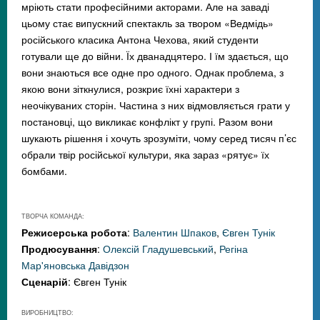
мріють стати професійними акторами. Але на заваді
цьому стає випускний спектакль за твором «Ведмідь»
російського класика Антона Чехова, який студенти
готували ще до війни. Їх дванадцятеро. І їм здається, що
вони знаються все одне про одного. Однак проблема, з
якою вони зіткнулися, розкриє їхні характери з
неочікуваних сторін. Частина з них відмовляється грати у
постановці, що викликає конфлікт у групі. Разом вони
шукають рішення і хочуть зрозуміти, чому серед тисяч п’єс
обрали твір російської культури, яка зараз «рятує» їх
бомбами.
ТВОРЧА КОМАНДА:
Режисерська робота
:
Валентин Шпаков
,
Євген Тунік
Продюсування
:
Олексій Гладушевський
,
Регіна
Мар'яновська Давідзон
Сценарій
: Євген Тунік
ВИРОБНИЦТВО: