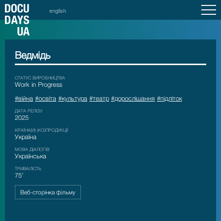
english
Ведмідь
СТАТУС ВИРОБНИЦТВА
Work in Progress
#війна
#освіта
#культура
#театр
#дорослішання
#підліток
ДАТА РЕЛІЗУ
2025
КРАЇНА(И) (КО)ПРОДУКЦІЇ
Україна
МОВА ДІАЛОГІВ
Українська
ТРИВАЛІСТЬ
75’
Веб-сторінка фільму