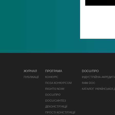
ЖУРНАЛ
ПРОГРАМА
DOCU/ПРО
ПУБЛІКАЦІЇ
КОНКУРС
ІНДУСТРІЙНА АКРЕДИТ
ПОЗА КОНКУРСОМ
RAW DOC
RIGHTS NOW!
КАТАЛОГ УКРАЇНСЬКОЇ
DOCU/ПРО
DOCU/СИНТЕЗ
ДЕКОНСТРУКЦІЇ
ПРОСТІ КОНСТРУКЦІЇ