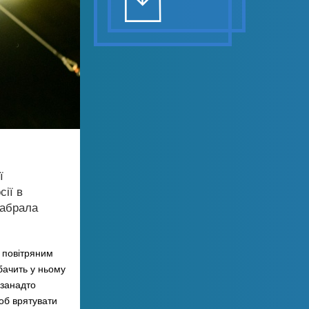
ї
сії в
забрала
є повітряним
 бачить у ньому
 занадто
об врятувати