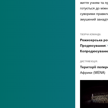
життя учням та п
готується до міжн
суворими прави
змушений занадт
ТВОРЧА КОМАНДА:
Режисерська ро
Продюсування
:
Копродюсуванн
ДИСТРИБ'ЮЦІЯ:
Територїі попер
Африки (MENA)