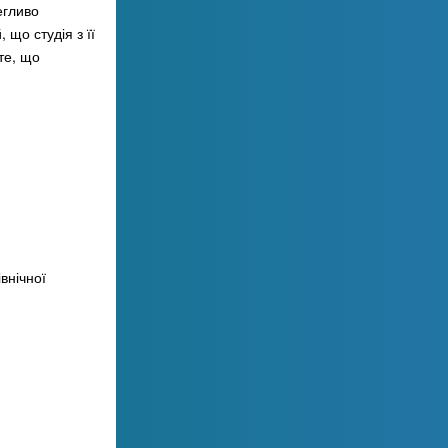
егливо
що студія з її
те, що
івнічної