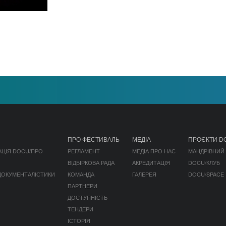
ПРО ФЕСТИВАЛЬ
МЕДІА
ПРОЄКТИ D
АЦІЯ DOCU/ПРО
РЕГЛАМЕНТ
МЕДІА ПРО НАС
МАНДРІВНИЙ
ВІДБІРКОВА РАДА
АКРЕДИТАЦІЯ
DOCU/КЛУБ
 ДОКУМЕНТАЛІСТИКИ
КОМАНДА
ГАЛЕРЕЯ
DOCU/SPACE
ПАРТНЕРИ
ДОСТУПНІСТЬ
ТЕНДЕРИ
ІСТОРІЯ