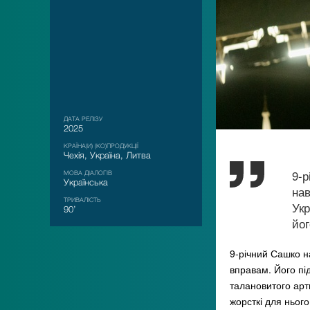
ДАТА РЕЛІЗУ
2025
КРАЇНА(И) (КО)ПРОДУКЦІЇ
Чехія, Україна, Литва
9-р
МОВА ДІАЛОГІВ
Українська
нав
ТРИВАЛІСТЬ
Укр
90’
йог
9-річний Сашко на
вправам. Його під
талановитого арти
жорсткі для ньог