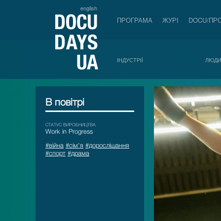
english
ПРОГРАМА
ЖУРІ
DOCU/ПР
ІНДУСТРІЇ
ЛЮД
В повітрі
СТАТУС ВИРОБНИЦТВА
Work in Progress
#війна
#сім'я
#дорослішання
#спорт
#драма