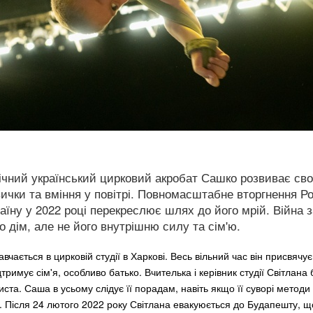
ічний український цирковий акробат Сашко розвиває сво
ички та вміння у повітрі. Повномасштабне вторгнення Ро
аїну у 2022 році перекреслює шлях до його мрій. Війна 
о дім, але не його внутрішню силу та сім'ю.
вчається в цирковій студії в Харкові. Весь вільний час він присвячу
тримує сім'я, особливо батько. Вчителька і керівник студії Світлана
ста. Саша в усьому слідує її порадам, навіть якщо її суворі методи
о. Після 24 лютого 2022 року Світлана евакуюється до Будапешту, щ