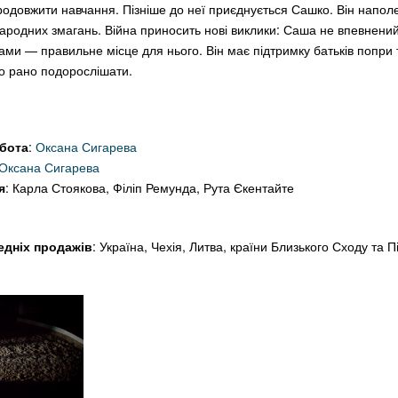
родовжити навчання. Пізніше до неї приєднується Сашко. Він напол
ародних змагань. Війна приносить нові виклики: Саша не впевнений, 
лами
—
правильне місце для нього. Він має підтримку батьків попри 
о рано подорослішати.
бота
:
Оксана Сигарева
Оксана Сигарева
я
: Карла Стоякова, Філіп Ремунда, Рута Єкентайте
едніх продажів
: Україна, Чехія, Литва, країни Близького Сходу та П