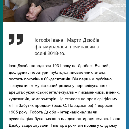
Історія Івана і Марти Дзюбів
фільмувалася, починаючи з
осені 2018-го.
Іван Дзюба народився 1931 року на Донбасі. Вчений,
дослідник літератури, публіцист,письменник, знана
постать покоління 60-десятників. Він першим публічно
звинуватив комуністичний режим у переслідуваннях і
арештах українських інтелектуалів – письменників, вчених,
художників, композиторів. Це сталося на премʼєрі фільму
«Тіні Забутих предків» (реж. С. Параджанов) 4 вересня
1965 року. Робота Дзюби «Інтернаціоналізм чи
русифікація» була визнана владою антирадянською. Івана
Дзюбу заарештували. І півтора роки він провів у слідчому