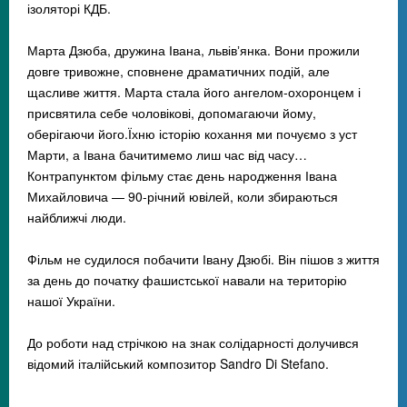
ізоляторі КДБ.
Марта Дзюба, дружина Івана, львівʼянка. Вони прожили
довге тривожне, сповнене драматичних подій, але
щасливе життя. Марта стала його ангелом-охоронцем і
присвятила себе чоловікові, допомагаючи йому,
оберігаючи його.Їхню історію кохання ми почуємо з уст
Марти, а Івана бачитимемо лиш час від часу…
Контрапунктом фільму стає день народження Івана
Михайловича
—
90-річний ювілей, коли збираються
найближчі люди.
Фільм не судилося побачити Івану Дзюбі. Він пішов з життя
за день до початку фашистської навали на територію
нашої України.
До роботи над стрічкою на знак солідарності долучився
відомий італійський композитор Sandro Di Stefano.