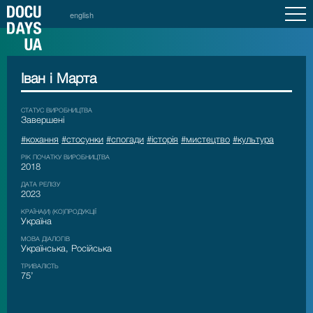
english
Іван і Марта
СТАТУС ВИРОБНИЦТВА
Завершені
#кохання
#стосунки
#спогади
#історія
#мистецтво
#культура
РІК ПОЧАТКУ ВИРОБНИЦТВА
2018
ДАТА РЕЛІЗУ
2023
КРАЇНА(И) (КО)ПРОДУКЦІЇ
Україна
МОВА ДІАЛОГІВ
Українська, Російська
ТРИВАЛІСТЬ
75’