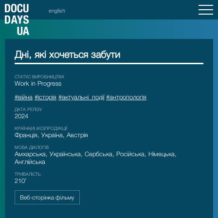
english
Дні, які хочеться забути
СТАТУС ВИРОБНИЦТВА
Work in Progress
#війна
#історія
#актуальні_події
#антропологія
ДАТА РЕЛІЗУ
2024
КРАЇНА(И) (КО)ПРОДУКЦІЇ
Франція, Україна, Австрія
МОВА ДІАЛОГІВ
Амхарська, Українська, Сербська, Російська, Німецька,
Англійська
ТРИВАЛІСТЬ
210’
Веб-сторінка фільму