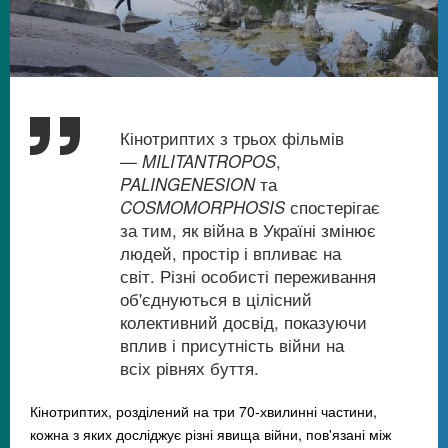
Кінотриптих з трьох фільмів
—
MILITANTROPOS
,
PALINGENESION
та
COSMOMORPHOSIS
спостерігає
за тим, як війна в Україні змінює
людей, простір і впливає на
світ. Різні особисті переживання
об'єднуються в цілісний
колективний досвід, показуючи
вплив і присутність війни на
всіх рівнях буття.
Кінотриптих, розділений на три 70-хвилинні частини,
кожна з яких досліджує різні явища війни, пов'язані між