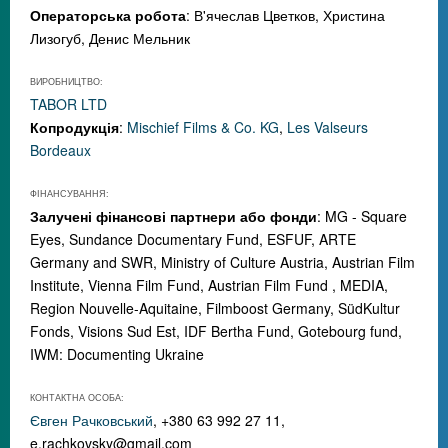
Операторська робота
: В'ячеслав Цветков, Христина
Лизогуб, Денис Мельник
ВИРОБНИЦТВО:
TABOR LTD
Копродукція
:
Mischief Films & Co. KG
,
Les Valseurs
Bordeaux
ФІНАНСУВАННЯ:
Залучені фінансові партнери або фонди
: MG - Square
Eyes, Sundance Documentary Fund, ESFUF, ARTE
Germany and SWR, Ministry of Culture Austria, Austrian Film
Institute, Vienna Film Fund, Austrian Film Fund , MEDIA,
Region Nouvelle-Aquitaine, Filmboost Germany, SüdKultur
Fonds, Visions Sud Est, IDF Bertha Fund, Gotebourg fund,
IWM: Documenting Ukraine
КОНТАКТНА ОСОБА:
Євген Рачковський
, +380 63 992 27 11,
e.rachkovsky@gmail.com