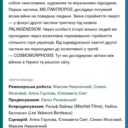
собою смисловими, художніми та візуальними підходами.
Перша частина,
MILITANTROPOS
, досліджує потужний
вплив війни на поведінку людини. Зміна сприйняття смерті
—
у фокусі другої частини триптиху під назвою
PALINGENESION
. Через особисті історії кількох людей ми
проходимо через колективне переживання і прийняття
спільного горя українців. Від індивідуальної пам'яті другої
частини ми переходимо до колективної у третій
—
COSMOMORPHOSIS
. Тут ми досліджуємо зв'язок між
війною в Україні та рештою світу.
ТВОРЧА КОМАНДА:
Режисерська робота
:
Максим Наконечний
,
Семен
Мозговий
,
Аліна Горлова
,
Єлизавета Сміт
Продюсування
:
Євген Рачковський
Копродюсування
: Ральф Вайзер (Mischief Films), Набіль
Белласен (Les Valseurs Bordeaux)
Сценарій
: Аліна Горлова, Єлизавета Сміт, Семен Мозговий,
Максим Наконечний