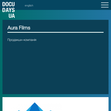
english
Aura Films
Продакшн-компанія