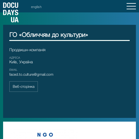
english
ГО «Обличчям до культури»
Продакшн-компанія
АДРЕСА
Київ, Україна
EMAIL
faced.to.culture@gmail.com
Веб-сторінка