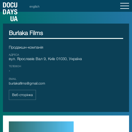
english
Burlaka Films
Продакшн-компанія
АДРЕСА
вул. Ярославів Вал 9, Київ 01030, Україна
ТЕЛЕФОН
-
EMAIL
burlakafilms@gmail.com
Веб-сторінка