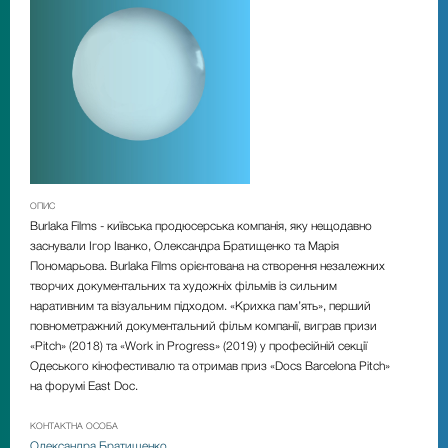
ОПИС
Burlaka Films - київська продюсерська компанія, яку нещодавно
заснували Ігор Іванко, Олександра Братищенко та Марія
Пономарьова. Burlaka Films орієнтована на створення незалежних
творчих документальних та художніх фільмів із сильним
наративним та візуальним підходом. «Крихка пам’ять», перший
повнометражний документальний фільм компанії, виграв призи
«Pitch» (2018) та «Work in Progress» (2019) у професійній секції
Одеського кінофестивалю та отримав приз «Docs Barcelona Pitch»
на форумі East Doc.
КОНТАКТНА ОСОБА
Олександра Братищенко