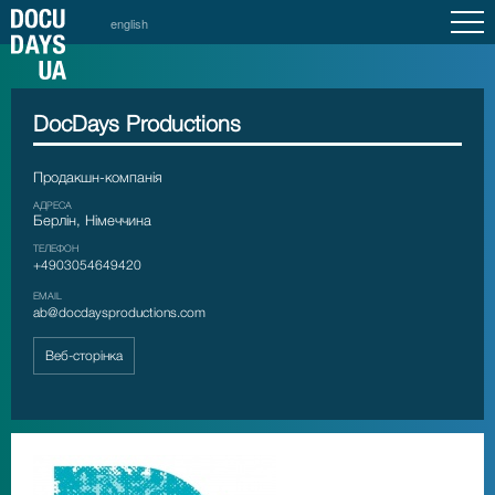
english
DocDays Productions
Продакшн-компанія
АДРЕСА
Берлін, Німеччина
ТЕЛЕФОН
+4903054649420
EMAIL
ab@docdaysproductions.com
Веб-сторінка