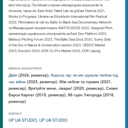
місті Ужгород. Постійний учасник міжнародних воркшопів та
пітчингів, таких як: East West Talent Lab на goEast Festival 2021,
Works In Progress: Ukraine на Stockholm International Film Festival
2022, Filmmakers at risk by Baltic to Black Sea Documentary Network
та Міжнародний кінофестиваль WATCH DOCS 2022, Visegrad Pitch,
презентація українських кінопроектів на East Doc Platform 2023,
Beldocs Pitching Forum 2023, The Baltic Sea Docs 2023, Sunny Side
of the Doc in Nature & Conservation section 2023, CEDOC Market
2023, Eurodoc 2023, DOK Co-Pro Market 2023, DOK Leipzig.
ВИБРАНА ФІЛЬМОГРАФІЯ:
Дівія
(2024, режисер),
Король лір: як ми шукали любов під
час війни
(2023, режисер), Між небом та горами (2021,
режисер), Врятуйте мене, лікарю! (2020, режисер), Сніжні
Барси Карпат (2019, режисер), 66 сцен Ужгорода (2018,
режисер)
КОМПАНІЇ:
UP UA STUDIO
,
UP UA STUDIO