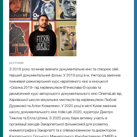
БІОГРАФІЯ
З 2018 року починає вивчати документальне кіно та створює свій
перший документальний фільм. У 2019 році в м. Ужгород закінчив
тижневий режисерський курс наративного кіно в кіношколі
«Скалка 2019» під керівництвом В’ячеслава Єгорова та
двомісячний курс авторського документального кіно CinemaLab від
Харківської школи візуальних мистецтв під керівництвом Любові
Дуракової та Аліси Коваленко. У 2020 році в місті Києві закінчив
школу документального кіно Indie Lab 2020, куратори Дмитро
Тяжлов та Елла Штика. З 2020 року бере активну участь в
організації заходів Закарпатської фільмкомісії для розвитку
кінематографа в Закарпатті та є співзасновником та директором
Карпатського Гірського Міжнародного Кінофестивалю (CMIFF) в