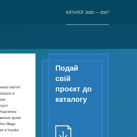
КАТАЛОГ 2025 — 2027
Подай
свій
проєкт до
ної памʼяті.
 працює в
каталогу
дна
курсі
 Карпенка-
вному архіві
e Village
ях в Україні.