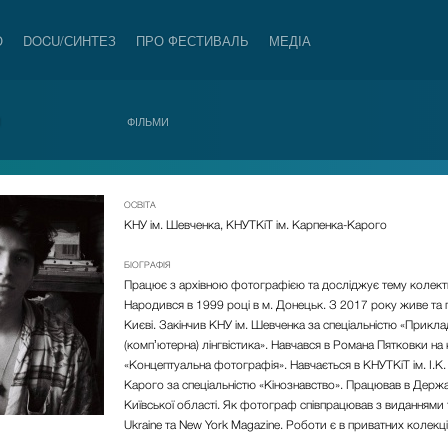
О
DOCU/СИНТЕЗ
ПРО ФЕСТИВАЛЬ
МЕДІА
И
ФІЛЬМИ
ОСВІТА
КНУ ім. Шевченка, КНУТКіТ ім. Карпенка-Карого
БІОГРАФІЯ
Працює з архівною фотографією та досліджує тему колектив
Народився в 1999 році в м. Донецьк. З 2017 року живе та
Києві. Закінчив КНУ ім. Шевченка за спеціальністю «Прикла
(компʼютерна) лінгвістика». Навчався в Романа Пятковки на 
«Концептуальна фотографія». Навчається в КНУТКіТ ім. І.К.
Карого за спеціальністю «Кінознавство». Працював в Держа
Київської області. Як фотограф співпрацював з виданнями th
Ukraine та New York Magazine. Роботи є в приватних колекці