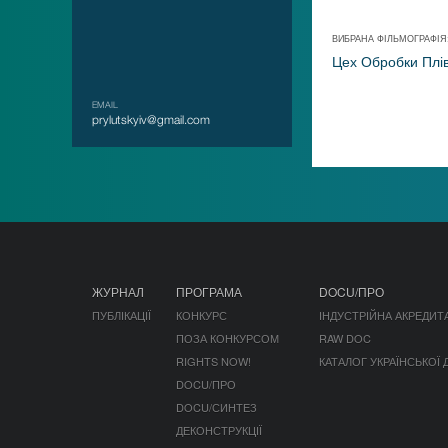
ВИБРАНА ФІЛЬМОГРАФІЯ
Цех Обробки Плі
EMAIL
prylutskyiv@gmail.com
ЖУРНАЛ
ПРОГРАМА
DOCU/ПРО
ПУБЛІКАЦІЇ
КОНКУРС
ІНДУСТРІЙНА АКРЕДИТ
ПОЗА КОНКУРСОМ
RAW DOC
RIGHTS NOW!
КАТАЛОГ УКРАЇНСЬКОЇ
DOCU/ПРО
DOCU/СИНТЕЗ
ДЕКОНСТРУКЦІЇ