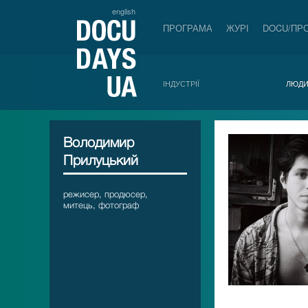
english
ПРОГРАМА
ЖУРІ
DOCU/ПР
ІНДУСТРІЇ
ЛЮД
Володимир
Прилуцький
режисер, продюсер,
митець, фотограф