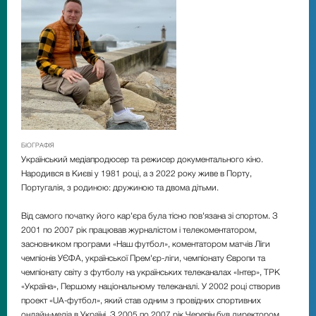
БІОГРАФІЯ
Український медіапродюсер та режисер документального кіно.
Народився в Києві у 1981 році, а з 2022 року живе в Порту,
Португалія, з родиною: дружиною та двома дітьми.
Від самого початку його кар'єра була тісно пов'язана зі спортом. З
2001 по 2007 рік працював журналістом і телекоментатором,
засновником програми
«
Наш футбол
»
, коментатором матчів Ліги
чемпіонів УЄФА, української Прем'єр-ліги, чемпіонату Європи та
чемпіонату світу з футболу на українських телеканалах
«
Інтер
»
, ТРК
«
Україна
»
, Першому національному телеканалі. У 2002 році створив
проект
«
UA-футбол
»
, який став одним з провідних спортивних
онлайн-медіа в Україні. З 2005 по 2007 рік Черепін був директором