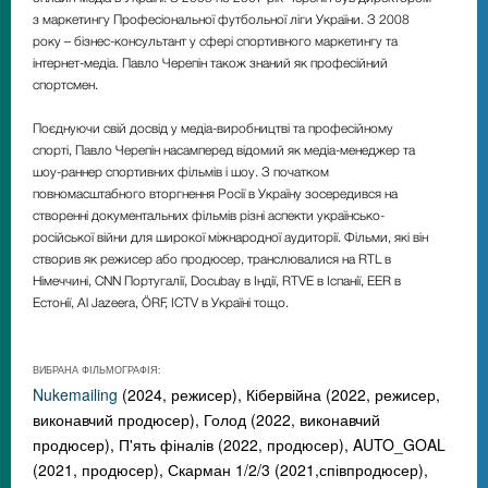
з маркетингу Професіональної футбольної ліги України. З 2008
року – бізнес-консультант у сфері спортивного маркетингу та
інтернет-медіа. Павло Черепін також знаний як професійний
спортсмен.
Поєднуючи свій досвід у медіа-виробництві та професійному
спорті, Павло Черепін насамперед відомий як медіа-менеджер та
шоу-раннер спортивних фільмів і шоу. З початком
повномасштабного вторгнення Росії в Україну зосередився на
створенні документальних фільмів різні аспекти українсько-
російської війни для широкої міжнародної аудиторії. Фільми, які він
створив як режисер або продюсер, транслювалися на RTL в
Німеччині, CNN Португалії, Docubay в Індії, RTVE в Іспанії, EER в
Естонії, Al Jazeera, ÖRF, ICTV в Україні тощо.
ВИБРАНА ФІЛЬМОГРАФІЯ:
Nukemailing
(2024, режисер), Кібервійна (2022, режисер,
виконавчий продюсер), Голод (2022, виконавчий
продюсер), П'ять фіналів (2022, продюсер), AUTO_GOAL
(2021, продюсер), Скарман 1/2/3 (2021,співпродюсер),