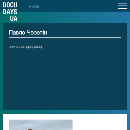
english
Павло Черепін
режисер, продюсер