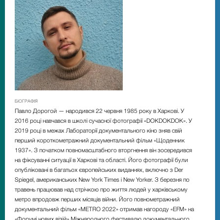
БІОГРАФІЯ
Павло Дорогой
— народився 22 червня 1985 року в Харкові. У
2016 році навчався в школі сучасної фотографії «DOKDOKDOK». У
2019 році в межах Лабораторії документального кіно зняв свій
перший короткометражний документальний фільм «Щоденник
1937». З початком повномасштабного вторгнення він зосередився
на фіксуванні ситуації в Харкові та області. Його фотографії були
опубліковані в багатьох європейських виданнях, включно з Der
Spiegel, американських New York Times і New Yorker. З березня по
травень працював над стрічкою про життя людей у ​​харківському
метро впродовж перших місяців війни. Його повнометражний
документальний фільм «METRO 2022» отримав нагороду «EFM» на
«Форумі нових візій» Міжнародного фестивалю документального