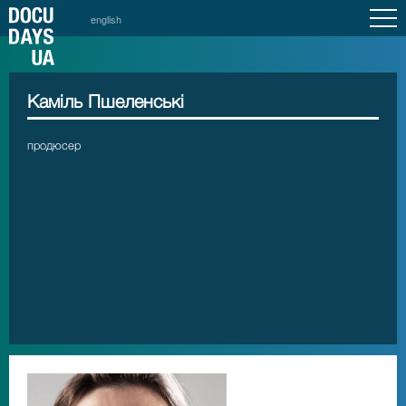
english
Каміль Пшеленські
продюсер