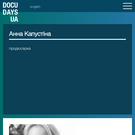
english
Анна Капустіна
продюсерка