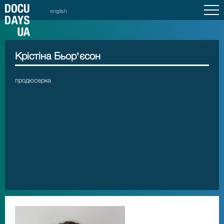
english
Крістіна Бьорʼєсон
продюсерка