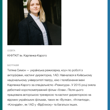
ОСВІТА
КНУТКіТ ім. Карпенка-Карого
БІОГРАФІЯ
Тетяна Симон
—
українська режисерка, коуч по роботі з
актор(к)ами, кастинг-директорка, 1AD. Навчалася в Київському
національному університеті театру, кіно і телебачення імені
Карпенка-Карого за спеціальністю «Режисура». У 2015 році зняла
дебютний короткометражний фільм «Хлам». Після цього
працювала акторською тренеркою та кастинг-директоркою на
відомих українських фільмах, таких як «Вулкан», «Атлантида»,
«Клондайк», як 1AD у «Відблиску» та багатьох інших.