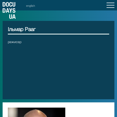
english
Ільмар Рааг
режисер