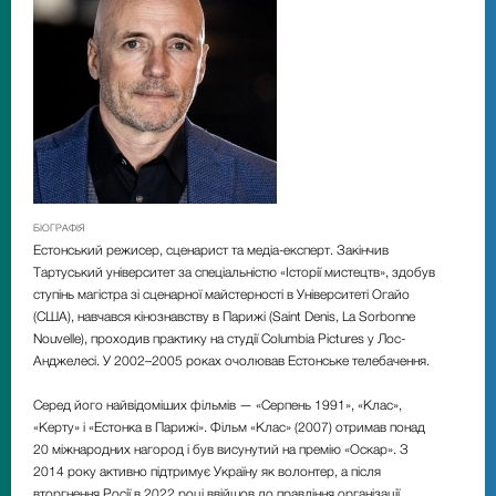
БІОГРАФІЯ
Естонський режисер, сценарист та медіа-експерт. Закінчив
Тартуський університет за спеціальністю «Історії мистецтв», здобув
ступінь магістра зі сценарної майстерності в Університеті Огайо
(США), навчався кінознавству в Парижі (Saint Denis, La Sorbonne
Nouvelle), проходив практику на студії Columbia Pictures у Лос-
Анджелесі. У 2002–2005 роках очолював Естонське телебачення.
Серед його найвідоміших фільмів — «Серпень 1991», «Клас»,
«Керту» і «Естонка в Парижі». Фільм «Клас» (2007) отримав понад
20 міжнародних нагород і був висунутий на премію «Оскар». З
2014 року активно підтримує Україну як волонтер, а після
вторгнення Росії в 2022 році ввійшов до правління організації