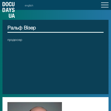
english
Ральф Візер
продюсер