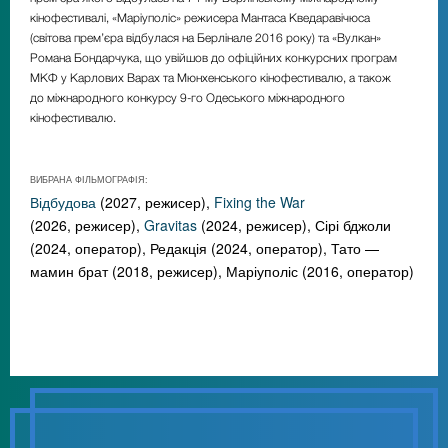
кінофестивалі, «Маріуполіс» режисера Мантаса Кведаравічюса
(світова прем’єра відбулася на Берлінале 2016 року) та «Вулкан»
Романа Бондарчука, що увійшов до офіційних конкурсних програм
МКФ у Карлових Варах та Мюнхенського кінофестивалю, а також
до міжнародного конкурсу 9-го Одеського міжнародного
кінофестивалю.
ВИБРАНА ФІЛЬМОГРАФІЯ:
Відбудова
(2027, режисер),
Fixing the War
(2026, режисер),
Gravitas
(2024, режисер), Сірі бджоли
(2024, оператор), Редакція (2024, оператор), Тато —
мамин брат (2018, режисер), Маріуполіс (2016, оператор)