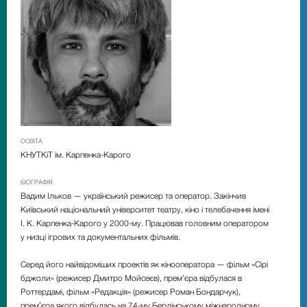
ОСВІТА
КНУТКіТ ім. Карпенка-Карого
БІОГРАФІЯ
Вадим Ільков
—
український режисер та оператор. Закінчив
Київський національний університет театру, кіно і телебачення імені
І. К. Карпенка-Карого у 2000-му. Працював головним оператором
у низці ігрових та документальних фільмів.
Серед його найвідоміших проектів як кінооператора
—
фільм «Сірі
бджоли» (режисер Дмитро Мойсеєв), прем’єра відбулася в
Роттердамі, фільм «Редакція» (режисер Роман Бондарчук),
премʼєра якого відбулась на 74-му Берлінському міжнародному