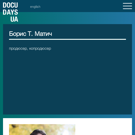
english
Борис Т. Матич
продюсер, копродюсер