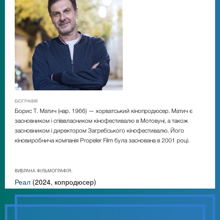
БІОГРАФІЯ
Борис Т. Матич (нар. 1966) — хорватський кінопродюсер. Матич є
засновником і співвласником кінофестивалю в Мотовуні, а також
засновником і директором Загребського кінофестивалю. Його
кіновиробнича компанія Propeler Film була заснована в 2001 році.
ВИБРАНА ФІЛЬМОГРАФІЯ:
Реал
(2024, копродюсер)