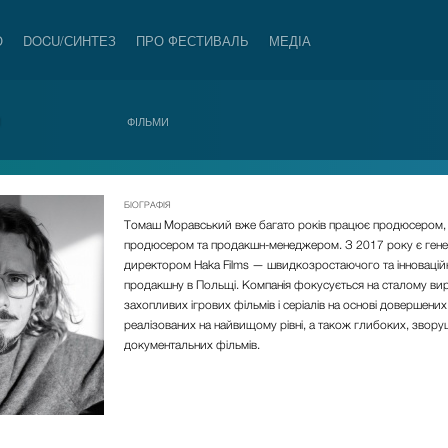
О
DOCU/СИНТЕЗ
ПРО ФЕСТИВАЛЬ
МЕДІА
И
ФІЛЬМИ
БІОГРАФІЯ
Томаш Моравcький вже багато років працює продюсером,
продюсером та продакшн-менеджером. З 2017 року є ген
директором Haka Films
—
швидкозростаючого та інновацій
продакшну в Польщі. Компанія фокусується на сталому ви
захопливих ігрових фільмів і серіалів на основі довершених 
реалізованих на найвищому рівні, а також глибоких, звор
документальних фільмів.