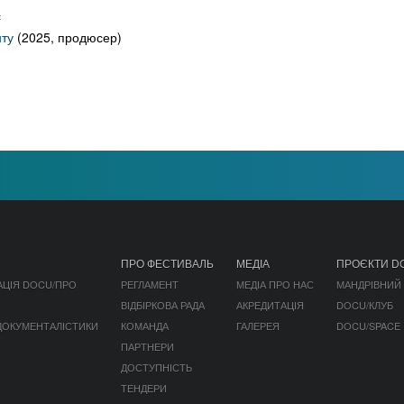
:
нту
(2025, продюсер)
ПРО ФЕСТИВАЛЬ
МЕДІА
ПРОЄКТИ D
АЦІЯ DOCU/ПРО
РЕГЛАМЕНТ
МЕДІА ПРО НАС
МАНДРІВНИЙ
ВІДБІРКОВА РАДА
АКРЕДИТАЦІЯ
DOCU/КЛУБ
 ДОКУМЕНТАЛІСТИКИ
КОМАНДА
ГАЛЕРЕЯ
DOCU/SPACE
ПАРТНЕРИ
ДОСТУПНІСТЬ
ТЕНДЕРИ