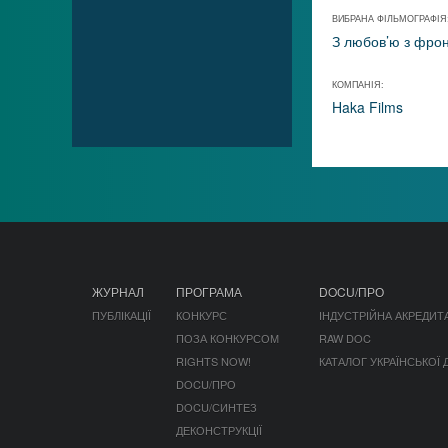
ВИБРАНА ФІЛЬМОГРАФІЯ
З любов’ю з фро
КОМПАНІЯ:
Haka Films
ЖУРНАЛ
ПРОГРАМА
DOCU/ПРО
ПУБЛІКАЦІЇ
КОНКУРС
ІНДУСТРІЙНА АКРЕДИТ
ПОЗА КОНКУРСОМ
RAW DOC
RIGHTS NOW!
КАТАЛОГ УКРАЇНСЬКОЇ
DOCU/ПРО
DOCU/СИНТЕЗ
ДЕКОНСТРУКЦІЇ