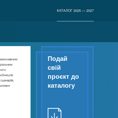
КАТАЛОГ 2025 — 2027
Подай
 виконавчим
еральним
свій
ного
проєкт до
робництві
сценаріїв,
каталогу
ушливих