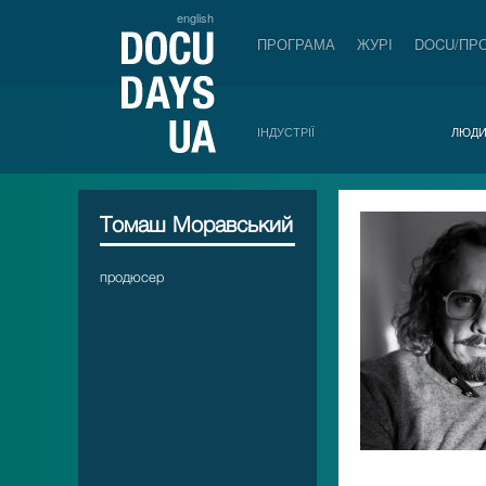
english
ПРОГРАМА
ЖУРІ
DOCU/ПР
ІНДУСТРІЇ
ЛЮД
Томаш Моравський
продюсер