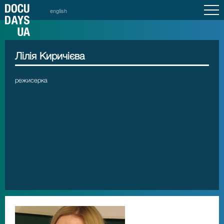
english
Лілія Киричієва
режисерка