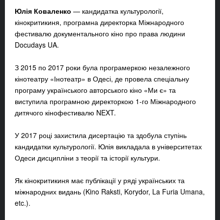
Юлія Коваленко
— кандидатка культурології,
кінокритикиня, програмна директорка Міжнародного
фестивалю документального кіно про права людини
Docudays UA.
З 2015 по 2017 роки була програмеркою незалежного
кінотеатру «Інотеатр» в Одесі, де провела спеціальну
програму українського авторського кіно «Ми є» та
виступила програмною директоркою 1-го Міжнародного
дитячого кінофестивалю NEXT.
У 2017 році захистила дисертацію та здобула ступінь
кандидатки культурології. Юлія викладала в університетах
Одеси дисципліни з теорії та історії культури.
Як кінокритикиня має публікації у ряді українських та
міжнародних видань (Kino Raksti, Korydor, La Furia Umana,
etc.).