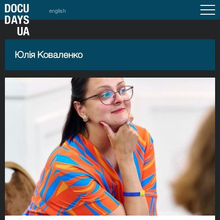
english
Юлія Коваленко