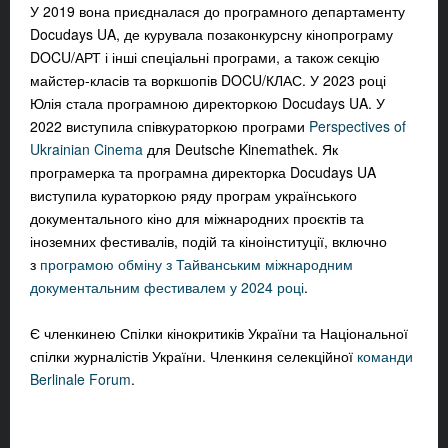
У 2019 вона приєдналася до програмного департаменту
Docudays UA, де курувала позаконкурсну кінопрограму
DOCU/АРТ і інші спеціальні програми, а також секцію
майстер-класів та воркшопів DOCU/КЛАС. У 2023 році
Юлія стала програмною директоркою Docudays UA. У
2022 виступила співкураторкою програми
Perspectives of
Ukrainian Cinema
для Deutsche Kinemathek. Як
програмерка та програмна директорка Docudays UA
виступила кураторкою ряду програм українського
документального кіно для міжнародних проєктів та
іноземних фестивалів, подій та кіноінституції, включно
з
програмою обміну з Тайванським міжнародним
документальним фестивалем у 2024 році
.
Є членкинею Спілки кінокритиків України та Національної
спілки журналістів України. Членкиня селекційної
команди
Berlinale Forum
.