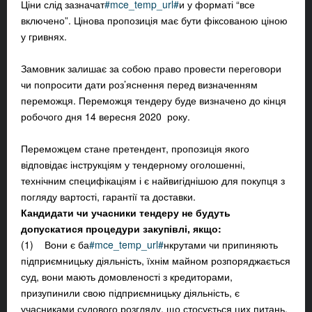
Ціни слід зазначат
#mce_temp_url#
и у форматі “все
включено”. Цінова пропозиція має бути фіксованою ціною
у гривнях.
Замовник залишає за собою право провести переговори
чи попросити дати роз’яснення перед визначенням
переможця. Переможця тендеру буде визначено до кінця
робочого дня 14 вересня 2020 року.
Переможцем стане претендент, пропозиція якого
відповідає інструкціям у тендерному оголошенні,
технічним специфікаціям і є найвигіднішою для покупця з
погляду вартості, гарантії та доставки.
Кандидати чи учасники тендеру не будуть
допускатися процедури закупівлі, якщо:
(1) Вони є ба
#mce_temp_url#
нкрутами чи припиняють
підприємницьку діяльність, їхнім майном розпоряджається
суд, вони мають домовленості з кредиторами,
призупинили свою підприємницьку діяльність, є
учасниками судового розгляду, що стосується цих питань,