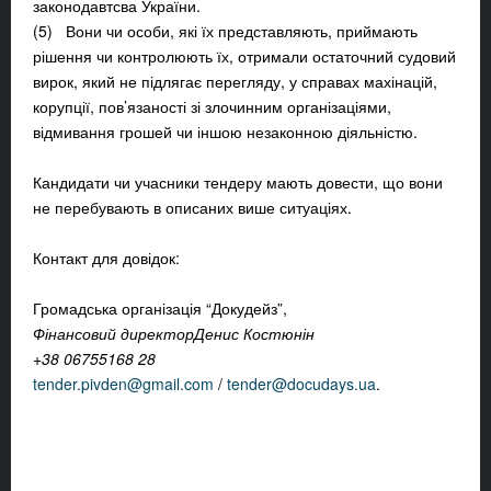
законодавтсва України.
(5) Вони чи особи, які їх представляють, приймають
рішення чи контролюють їх, отримали остаточний судовий
вирок, який не підлягає перегляду, у справах махінацій,
корупції, пов’язаності зі злочинним організаціями,
відмивання грошей чи іншою незаконною діяльністю.
Кандидати чи учасники тендеру мають довести, що вони
не перебувають в описаних више ситуаціях.
Контакт для довідок:
Громадська організація “Докудейз”,
Фінансовий
директор
Денис Костюнін
+38 0
67
551
6
8
28
tender.pivden@gmail.com
/
tender@docudays.ua
.