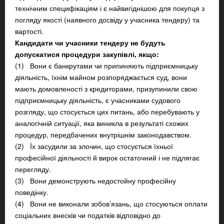
технічним специфікаціям і є найвигіднішою для покупця з
погляду якості (наявного досвіду у учасника тендеру) та
вартості.
Кандидати чи учасники тендеру не будуть
допускатися процедури закупівлі, якщо:
(1) Вони є банкрутами чи припиняють підприємницьку
діяльність, їхнім майном розпоряджається суд, вони
мають домовленості з кредиторами, призупинили свою
підприємницьку діяльність, є учасниками судового
розгляду, що стосується цих питань, або перебувають у
аналогічній ситуації, яка виникла в результаті схожих
процедур, передбачених внутрішнім законодавством.
(2) Їх засудили за злочин, що стосується їхньої
професійної діяльності й вирок остаточний і не підлягає
перегляду.
(3) Вони демонструють недостойну професійну
поведінку.
(4) Вони не виконали зобов’язань, що стосуються оплати
соціальних внесків чи податків відповідно до