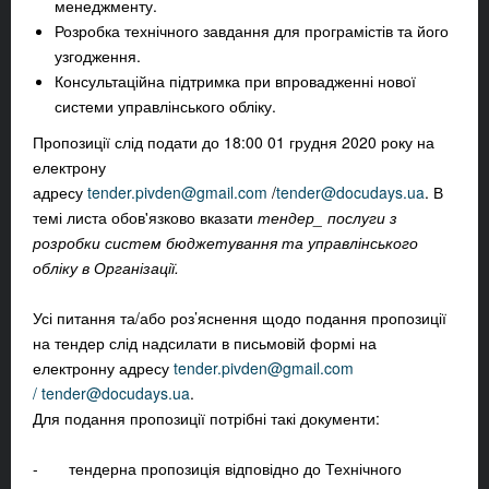
менеджменту.
Розробка технічного завдання для програмістів та його
узгодження.
Консультаційна підтримка при впровадженні нової
системи управлінського обліку.
Пропозиції слід подати до 18:00 01 грудня 2020 року на
електрону
адресу
tender.pivden@gmail.com
/
tender@docudays.ua
. В
темі листа обов'язково вказати
тендер_ послуги з
розробки систем бюджетування та управлінського
обліку в Організації.
Усі питання та/або роз’яснення щодо подання пропозиції
на тендер слід надсилати в письмовій формі на
електронну адресу
tender.pivden@gmail.com
/
tender@docudays.ua
.
Для подання пропозиції потрібні такі документи:
- тендерна пропозиція відповідно до Технічного