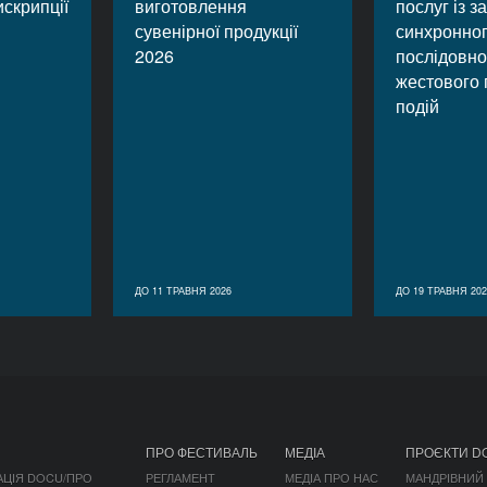
искрипції
виготовлення
послуг із 
сувенірної продукції
синхронног
2026
послідовно
жестового 
подій
ДО 11 ТРАВНЯ 2026
ДО 19 ТРАВНЯ 202
ПРО ФЕСТИВАЛЬ
МЕДІА
ПРОЄКТИ D
АЦІЯ DOCU/ПРО
РЕГЛАМЕНТ
МЕДІА ПРО НАС
МАНДРІВНИЙ