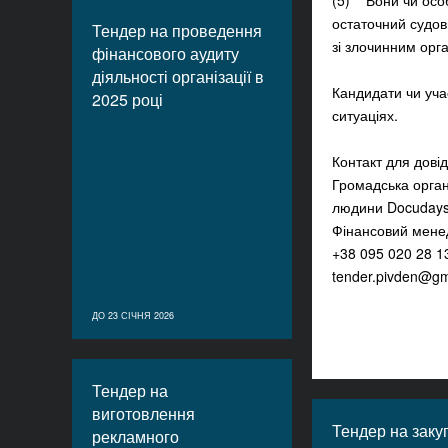
(5) Вони чи особ
остаточний судови
Тендер на проведення
зі злочинним орг
фінансового аудиту
діяльності організації в
Кандидати чи уча
2025 році
ситуаціях.
Контакт для довід
Громадська орган
людини Docuday
Фінансовий мене
+38 095 020 28 1
tender.pivden@gm
ДО 23 СІЧНЯ 2026
Тендер на
виготовлення
Тендер на заку
рекламного