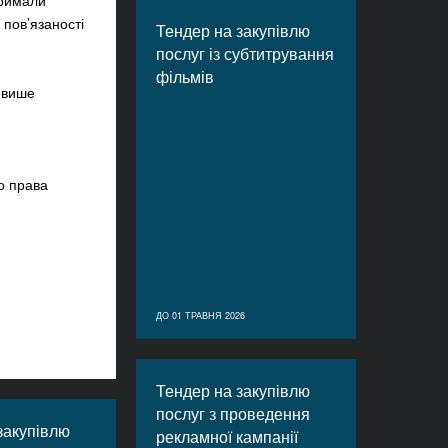
тримали
 пов’язаності
Тендер на закупівлю
послуг із субтитрування
фільмів
 више
о права
ДО 01 ТРАВНЯ 2026
Тендер на закупівлю
послуг з проведення
закупівлю
рекламної кампанії