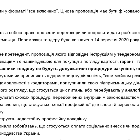
ати у форматі “все включено”. Цінова пропозиція має бути фіксован
 за собою право провести переговори чи попросити дати роз’ясне
еможця. Переможця тендеру буде визначено 14 вересня 2020 року
 претендент, пропозиція якого відповідає інструкціям у тендерном
каціям і є найвигіднішою для покупця з погляду вартості, гарантії т
асники тендеру не будуть допускатися процедури закупівлі, я
утами чи припиняють підприємницьку діяльність, їхнім майном ро
домовленості з кредиторами, призупинили свою підприємницьку діял
ого розгляду, що стосується цих питань, або перебувають у аналогіч
зультаті схожих процедур, передбачених внутрішнім законодавством
а злочин, що стосується їхньої професійної діяльності й вирок оста
ду.
трують недостойну професійну поведінку.
нали зобов’язань, що стосуються оплати соціальних внесків чи под
онодавства України.