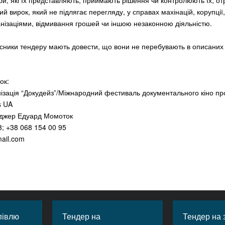
и, які їх представляють, приймають рішення чи контролюють їх, о
й вирок, який не підлягає перегляду, у справах махінацій, корупції,
анізаціями, відмивання грошей чи іншою незаконною діяльністю.
сники тендеру мають довести, що вони не перебувають в описаних
ок:
ізація “Докудейз”/Міжнародний фестиваль документального кіно пр
s UA
джер Едуард Момоток
3; +38 068 154 00 95
ail.com
півлю
Тендер на
Тендер на 