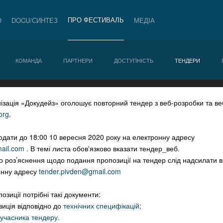
ПРО ФЕСТИВАЛЬ
О
DOCU/СИНТЕЗ
МЕДІА
КОМАНДА
ПАРТНЕРИ
ДОСТУПНІСТЬ
ТЕНДЕРИ
ізація «Докудейз» оголошує повторний тендер з веб-розробки та в
org
.
подати до 18:00 10 вересня 2020 року на електронну адресу
ail.com
. В темі листа обов'язково вказати тендер_веб.
бо роз’яснення щодо подання пропозиції на тендер слід надсилати в
онну адресу
tender.pivden@gmail.com
зиції потрібні такі документи:
зиція відповідно до
технічних специфікацій;
 учасника тендеру.