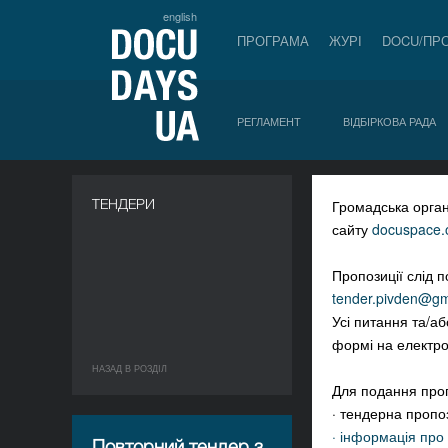
english
ПРОГРАМА
ЖУРІ
DOCU/ПР
РЕГЛАМЕНТ
ВІДБІРКОВА РАДА
a
ТЕНДЕРИ
Громадська орган
сайту
docuspace.
Пропозиції слід 
tender.pivden@gm
Усі питання та/а
формі на електр
НАЗАД В РОЗДIЛ
Для подання пропо
· тендерна пропо
· інформація про
Повторний тендер з