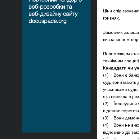
веб-розробки та
Ціни слід зазнач
веб-дизайну сайту
гривнях.
docuspace.org
Замовник залишає
визначенням пер
Переможцем стане
технічним специфі
Кандидати чи уч
(1) Вони є банкр
суд, вони мають 
учасниками судов
яка виникла в ре
(2) Їх засудили з
підлягає перегля
(3) Вони демонс
(4) Вони не вико
відповідно до зак