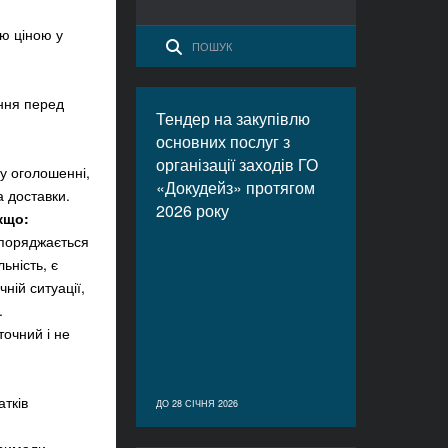
ою ціною у
ння перед
Тендер на закупівлю
.
основних послуг з
організації заходів ГО
у оголошенні,
«Докудейз» протягом
а доставки.
2026 року
кщо:
зпоряджається
ьність, є
ній ситуації,
.
точний і не
атків
ДО 28 СІЧНЯ 2026