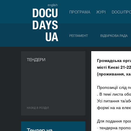
english
ПРОГРАМА
ЖУРІ
DOCU/ПР
РЕГЛАМЕНТ
ВІДБІРКОВА РАДА
a
ТЕНДЕРИ
Громадська орг
місті Києві 21-2
(проживання, ха
Пропозиції слід 
. В темі листа об
Усі питання та/а
формі на на еле
НАЗАД В РОЗДIЛ
Для подання пропо
· тендерна пропо
Тендер на