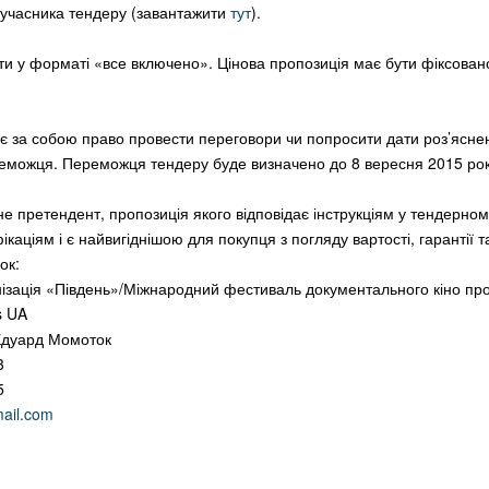
 учасника тендеру (завантажити
тут
).
ати у форматі «все включено». Цінова пропозиція має бути фіксован
 за собою право провести переговори чи попросити дати роз’ясне
еможця. Переможця тендеру буде визначено до 8 вересня 2015 рок
 претендент, пропозиція якого відповідає інструкціям у тендерном
каціям і є найвигіднішою для покупця з погляду вартості, гарантії т
ок:
ізація «Південь»/Міжнародний фестиваль документального кіно пр
s UA
Едуард Момоток
3
5
ail.com