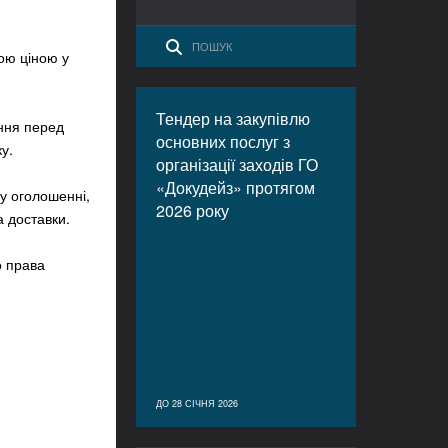
ою ціною у
Тендер на закупівлю
ння перед
основних послуг з
у.
організації заходів ГО
«Докудейз» протягом
у оголошенні,
2026 року
а доставки.
о права
ДО 28 СІЧНЯ 2026