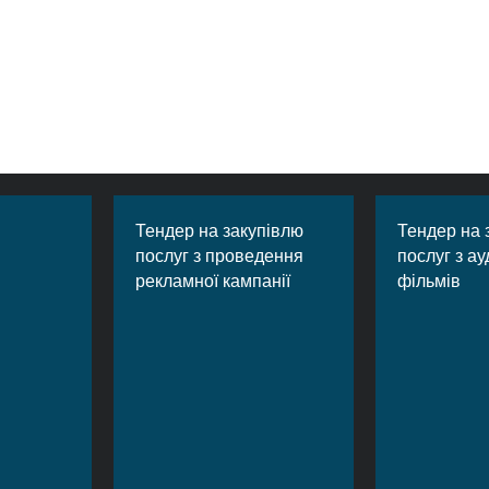
Тендер на закупівлю
Тендер на 
послуг з проведення
послуг з ау
рекламної кампанії
фільмів