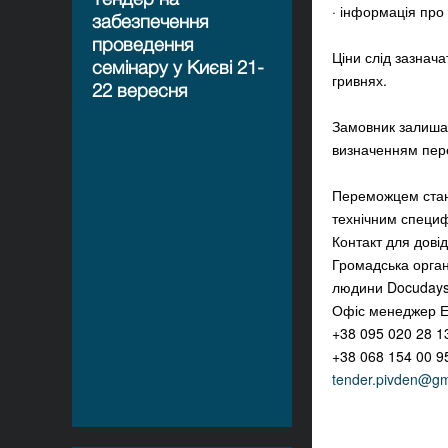
· інформація про
забезпечення
проведення
Ціни слід зазнач
семінару у Києві 21-
гривнях.
22 вересня
Замовник залишає
визначенням пер
Переможцем стане
технічним специфі
Контакт для довід
Громадська орган
людини Docuday
Офіс менеджер 
+38 095 020 28 1
+38 068 154 00 9
tender.pivden@gm