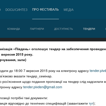
ПРО ФЕСТИВАЛЬ
О
DOCU/СИНТЕЗ
МЕДІА
КОМАНДА
ПАРТНЕРИ
ДОСТУПНІСТЬ
ТЕНДЕРИ
анізація «Південь»
оголошує тендер
на
забезпечення проведен
2 вересня 2015 року.
рчування, зали)
подати до 18:00 7 вересня 2015 року на електрону адресу
tender.pi
ов’язково вказати тендер_семінар.
бо роз’яснення щодо подання пропозиції на тендер слід надсилати в
ктронну адресу
tender.pivden@gmail.com
зиції потрібні такі документи:
зиція відповідно до технічних специфікацій (завантажити
тут
);