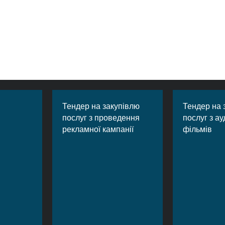
Тендер на закупівлю
Тендер на 
послуг з проведення
послуг з ау
рекламної кампанії
фільмів