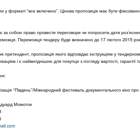
ати у форматі “все включено”. Цінова пропозиція має бути фіксован
 за собою право провести переговори чи попросити дати роз’ясне
еможця. Переможця тендеру буде визначено до 17 лютого 2015 рок
 претендент, пропозиція якого відповідає інструкціям у тендерном
каціям і є найвигіднішою для покупця з погляду вартості, гарантії т
ок:
ізація “Південь”/Міжнародний фестиваль документального кіно пр
Едуард Момоток
3
5
ail.com