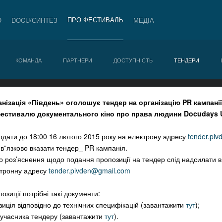
ПРО ФЕСТИВАЛЬ
О
DOCU/СИНТЕЗ
МЕДІА
КОМАНДА
ПАРТНЕРИ
ДОСТУПНІСТЬ
ТЕНДЕРИ
нізація «Південь» оголошує тендер на організацію PR кампанії
естивалю документального кіно про права людини Docudays 
подати до 18:00 16 лютого 2015 року на електрону адресу
tender.pi
ов”язково вказати тендер_ PR кампанія.
бо роз’яснення щодо подання пропозиції на тендер слід надсилати в
ктронну адресу
tender.pivden@gmail.com
зиції потрібні такі документи:
зиція відповідно до технічних специфікацій (завантажити
тут
);
 учасника тендеру (завантажити
тут
).