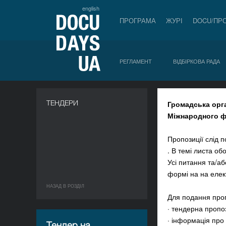
english
ПРОГРАМА
ЖУРІ
DOCU/ПР
РЕГЛАМЕНТ
ВІДБІРКОВА РАДА
a
ТЕНДЕРИ
Громадська орга
Міжнародного ф
Пропозиції слід 
. В темі листа об
Усі питання та/а
формі на на еле
НАЗАД В РОЗДIЛ
Для подання пропо
· тендерна пропо
· інформація про
Тендер на