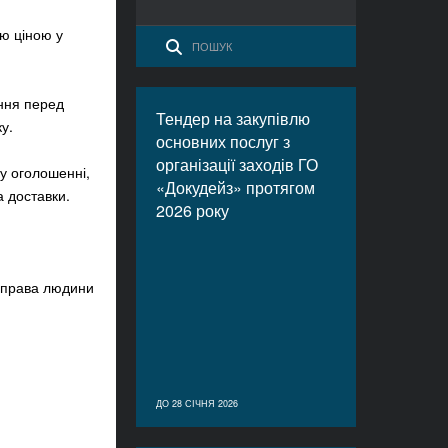
ою ціною у
ння перед
Тендер на закупівлю
у.
основних послуг з
організації заходів ГО
у оголошенні,
«Докудейз» протягом
а доставки.
2026 року
о права людини
ДО 28 СІЧНЯ 2026