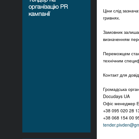
організацію PR
Ціни слід зазнач
кампанії
гривнях.
Замовник залишає
визначенням пер
Переможцем стане
технічним специфі
Контакт для довід
Громадська орган
Docudays UA
Офіс менеджер 
+38 095 020 28 1
+38 068 154 00 9
tender.pivden@gm