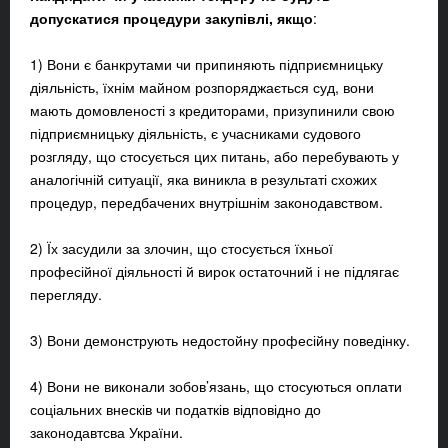
допускатися процедури закупівлі, якщо
:
1) Вони є банкрутами чи припиняють підприємницьку
діяльність, їхнім майном розпоряджається суд, вони
мають домовленості з кредиторами, призупинили свою
підприємницьку діяльність, є учасниками судового
розгляду, що стосується цих питань, або перебувають у
аналогічній ситуації, яка виникла в результаті схожих
процедур, передбачених внутрішнім законодавством.
2) Їх засудили за злочин, що стосується їхньої
професійної діяльності й вирок остаточний і не підлягає
перегляду.
3) Вони демонструють недостойну професійну поведінку.
4) Вони не виконали зобов’язань, що стосуються оплати
соціальних внесків чи податків відповідно до
законодавтсва України.