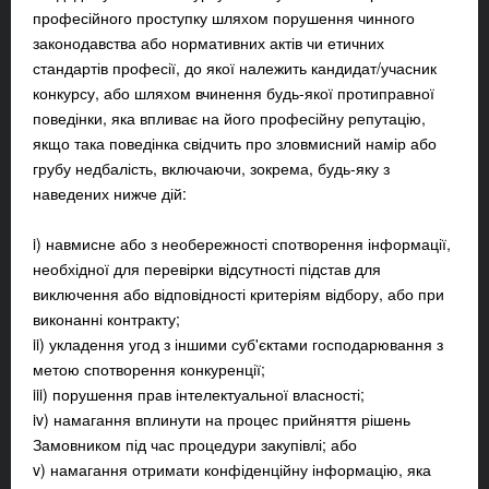
професійного проступку шляхом порушення чинного
законодавства або нормативних актів чи етичних
стандартів професії, до якої належить кандидат/учасник
конкурсу, або шляхом вчинення будь-якої протиправної
поведінки, яка впливає на його професійну репутацію,
якщо така поведінка свідчить про зловмисний намір або
грубу недбалість, включаючи, зокрема, будь-яку з
наведених нижче дій:
i) навмисне або з необережності спотворення інформації,
необхідної для перевірки відсутності підстав для
виключення або відповідності критеріям відбору, або при
виконанні контракту;
ii) укладення угод з іншими суб'єктами господарювання з
метою спотворення конкуренції;
iii) порушення прав інтелектуальної власності;
iv) намагання вплинути на процес прийняття рішень
Замовником під час процедури закупівлі; або
v) намагання отримати конфіденційну інформацію, яка