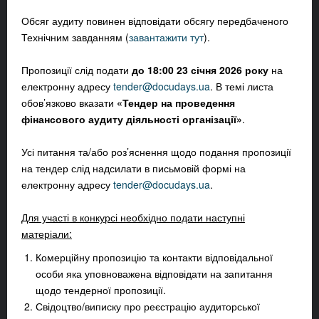
Обсяг аудиту повинен відповідати обсягу передбаченого
Технічним завданням (
завантажити тут
).
Пропозиції слід подати
до 18:00 23 січня 2026 року
на
електронну адресу
tender@docudays.ua
. В темі листа
обов’язково вказати
«Тендер на проведення
фінансового аудиту діяльності організації»
.
Усі питання та/або роз’яснення щодо подання пропозиції
на тендер слід надсилати в письмовій формі на
електронну адресу
tender@docudays.ua
.
Для участі в конкурсі необхідно подати наступні
матеріали:
Комерційну пропозицію та контакти відповідальної
особи яка уповноважена відповідати на запитання
щодо тендерної пропозиції.
Свідоцтво/виписку про реєстрацію аудиторської