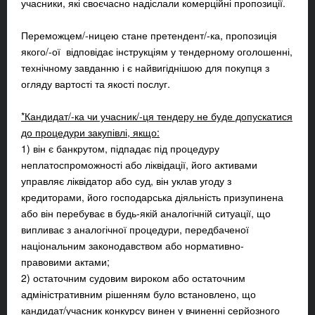
учасники, які своєчасно надіслали комерційні пропозиції.
Переможцем/-ницею стане претендент/-ка, пропозиція
якого/-ої відповідає інструкціям у тендерному оголошенні,
технічному завданню і є найвигіднішою для покупця з
огляду вартості та якості послуг.
*Кандидат/-ка чи учасник/-ця тендеру не буде допускатися
до процедури закупівлі, якщо:
1) він є банкрутом, підпадає під процедуру
неплатоспроможності або ліквідації, його активами
управляє ліквідатор або суд, він уклав угоду з
кредиторами, його господарська діяльність призупинена
або він перебуває в будь-якій аналогічній ситуації, що
випливає з аналогічної процедури, передбаченої
національним законодавством або нормативно-
правовими актами;
2) остаточним судовим вироком або остаточним
адміністративним рішенням було встановлено, що
кандидат/учасник конкурсу винен у вчиненні серйозного