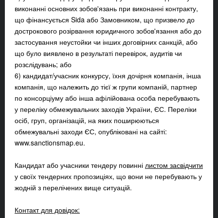
виконанні основних зобов'язань при виконанні контракту,
що фінансується Sida або Замовником, що призвело до
дострокового розірвання юридичного зобов'язання або до
застосування неустойки чи інших договірних санкцій, або
що було виявлено в результаті перевірок, аудитів чи
розслідувань; або
6) кандидат/учасник конкурсу, їхня дочірня компанія, інша
компанія, що належить до тієї ж групи компаній, партнер
по консорціуму або інша афілійована особа перебувають
у переліку обмежувальних заходів України, ЄС. Переліки
осіб, груп, організацій, на яких поширюються
обмежувальні заходи ЄС, опубліковані на сайті:
www.sanctionsmap.eu.
Кандидат або учасники тендеру повинні
листом засвідчити
у своїх тендерних пропозиціях, що вони не перебувають у
жодній з перелічених вище ситуацій.
Контакт для довідок: