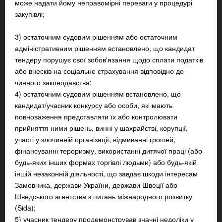
може надати йому неправомірні переваги у процедурі
закупівлі;
3) остаточним судовим рішенням або остаточним
адміністративним рішенням встановлено, що кандидат
тендеру порушує свої зобов'язання щодо сплати податків
або внесків на соціальне страхування відповідно до
чинного законодавства;
4) остаточним судовим рішенням встановлено, що
кандидат/учасник конкурсу або особи, які мають
повноваження представляти їх або контролювати
прийняття ними рішень, винні у шахрайстві, корупції,
участі у злочинній організації, відмиванні грошей,
фінансуванні тероризму, використанні дитячої праці (або
будь-яких інших формах торгівлі людьми) або будь-якій
іншій незаконній діяльності, що завдає шкоди інтересам
Замовника, держави України, держави Швеції або
Шведського агентства з питань міжнародного розвитку
(Sida);
5) учасник тендеру продемонстрував значні недоліки у