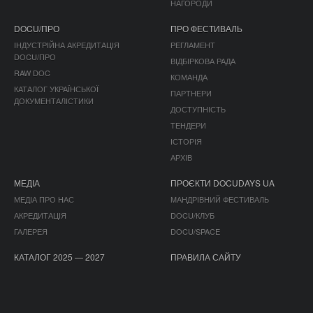
НАГОРОДИ
DOCU/ПРО
ПРО ФЕСТИВАЛЬ
ІНДУСТРІЙНА АКРЕДИТАЦІЯ
РЕГЛАМЕНТ
DOCU/ПРО
ВІДБІРКОВА РАДА
RAW DOC
КОМАНДА
КАТАЛОГ УКРАЇНСЬКОЇ
ПАРТНЕРИ
ДОКУМЕНТАЛІСТИКИ
ДОСТУПНІСТЬ
ТЕНДЕРИ
ІСТОРІЯ
АРХІВ
МЕДІА
ПРОЄКТИ DOCUDAYS UA
МЕДІА ПРО НАС
МАНДРІВНИЙ ФЕСТИВАЛЬ
АКРЕДИТАЦІЯ
DOCU/КЛУБ
ГАЛЕРЕЯ
DOCU/SPACE
КАТАЛОГ 2025 — 2027
ПРАВИЛА САЙТУ