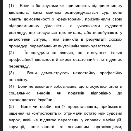
(1) Вони є банкрутами чи припиняють підприємницьку
діяльність, їхнім майном розпоряджається суд, вони
мають домовленості з кредиторами, призупинили свою
підприємницьку діяльність, є учасниками судового
розгляду, що стосується цих питань, або перебувають у
аналогічній ситуації, яка виникла в результаті схожих
процедур, передбачених внутрішнім законодавством.
(2) Їх засудили за злочин, що стосується їхньої
професійної діяльності й вирок остаточний і не підлягає
перегляду.
(3) Вони демонструють недостойну професійну
поведінку.
(4) Вони не виконали зобов’язань, що стосуються оплати
соціальних внесків чи податків відповідно до
законодавтсва України.
(5) Вони чи особи, які їх представляють, приймають
рішення чи контролюють їх, отримали остаточний судовий
вирок, який не підлягає перегляду, у справах махінацій,
корупції, пов’язаності зі злочинним організаціями,