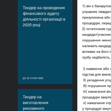
1) він є банкруто
Тендер на проведення
управляє ліквідат
фінансового аудиту
призупинена або в
діяльності організації в
процедури, пере
2025 році
2) остаточним су
кандидат/учасник
порушення чинног
належить кандида
впливає на його 
грубу недбалість
i) навмисне або 
підстав для виклю
ДО 23 СІЧНЯ 2026
ii) укладення уг
iii) порушення пр
iv) намагання вп
Тендер на
процедури закупів
виготовлення
v) намагання отр
рекламного
у процедурі закупі