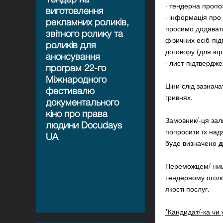
· тендерна пропо
виготовлення
· інформація про
рекламних роликів,
просимо додавати
звітного ролику та
фізичних осіб-пі
роликів для
договору (для юр
анонсування
· лист-підтвердже
програм 22-го
Міжнародного
Ціни слід зазнач
фестивалю
гривнях.
документального
кіно про права
Замовник/-ця зал
людини Docudays
попросити їх на
UA
буде визначено
д
Переможцем/-нице
тендерному оголо
якості послуг
.
*Кандидат/-ка чи