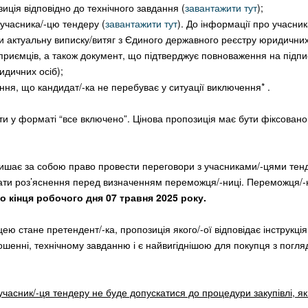
зиція відповідно до
технічного
завдання (
завантажити тут
);
 учасника/-цю тендеру
(
завантажити тут
). Д
о інформації про учасни
 актуальну виписку/витяг з Єдиного державного реєстру юридичних
дприємців, а також документ, що підтверджує повноваження на підп
идичних осіб);
ння, що кандидат/-ка не перебуває у ситуації виключення* .
ати у форматі “все включено”. Цінова пропозиція має бути фіксован
ишає за собою право провести переговори з учасниками/-цями тен
дати роз’яснення перед визначенням переможця/-ниці. Переможця/
о кінця робочого дня 07 травня 2025 року.
ю стане претендент/-ка, пропозиція якого/-ої відповідає інструкція
шенні, технічному завданню і є найвигіднішою для покупця з погляд
 учасник/-ця тендеру не буде допускатися до процедури закупівлі, я