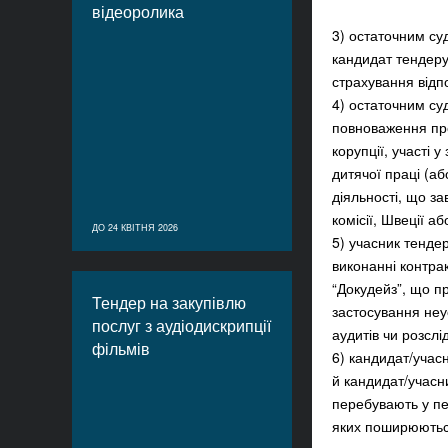
відеоролика
3) остаточним с
кандидат тендеру
страхування відп
4) остаточним су
повноваження пре
корупції, участі 
дитячої праці (аб
діяльності, що за
комісії, Швеції а
ДО 24 КВІТНЯ 2026
5) учасник тенде
виконанні контра
“Докудейз”, що п
Тендер на закупівлю
застосування неус
послуг з аудіодискрипції
аудитів чи розслі
фільмів
6) кандидат/учасн
й кандидат/учасн
перебувають у пер
яких поширюються