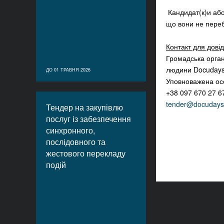
Кандидат(к)и або
що вони не переб
Контакт для довід
Громадська орган
людини Docuday
ДО 01 ТРАВНЯ 2026
Уповноважена осо
+38 097 670 27 6
tender@docudays
Тендер на закупівлю
послуг із забезпечення
синхронного,
послідовного та
жестового перекладу
подій