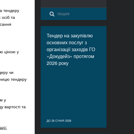
ка тендеру
 осіб та
исання
Тендер на закупівлю
основних послуг з
організації заходів ГО
ою ціною у
«Докудейз» протягом
2026 року
деру чи
-ницю тендеру
м у
у вартості та
ДО 28 СІЧНЯ 2026
кщо: