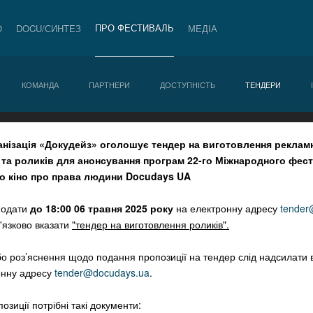
ПРО ФЕСТИВАЛЬ
О
DOCU/СИНТЕЗ
МЕДІА
КОМАНДА
ПАРТНЕРИ
ДОСТУПНІСТЬ
ТЕНДЕРИ
нізація «Докудейз» оголошує тендер на виготовлення реклам
 та роликів для анонсування програм
22-го Міжнародного фес
о кіно про права людини Docudays UA
подати
до 18:00 06 травня 2025 року
на елек
тронну адресу
tender
в'язково вказати
"
тендер на виготовлення роликів".
бо роз’яснення щодо подання пропозиції на тендер слід надсилати 
онну адресу
tender@docudays.ua
.
зиції потрібні такі документи: