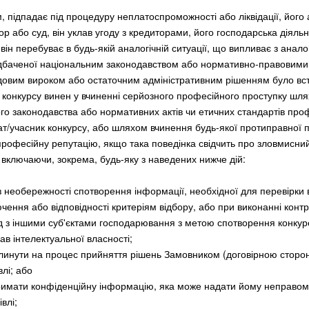
м, підпадає під процедуру неплатоспроможності або ліквідації, його
ор або суд, він уклав угоду з кредиторами, його господарська діяльн
ін перебуває в будь-якій аналогічній ситуації, що випливає з анало
дбаченої національним законодавством або нормативно-правовими
довим вироком або остаточним адміністративним рішенням було вс
 конкурсу винен у вчиненні серйозного професійного проступку шл
о законодавства або нормативних актів чи етичних стандартів профе
т/учасник конкурсу, або шляхом вчинення будь-якої протиправної п
професійну репутацію, якщо така поведінка свідчить про зловмисни
, включаючи, зокрема, будь-яку з наведених нижче дій:
з необережності спотворення інформації, необхідної для перевірки в
чення або відповідності критеріям відбору, або при виконанні контр
од з іншими суб'єктами господарювання з метою спотворення конкуре
ав інтелектуальної власності;
линути на процес прийняття рішень Замовником (договірною сторон
лі; або
имати конфіденційну інформацію, яка може надати йому неправомі
влі;