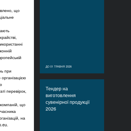
овлено, що
ціальне
мають
храйстві,
використанні
конній
ропейській
ДО 01 ТРАВНЯ 2026
нь при
 організацією
о
Тендер на
аті перевірок,
виготовлення
сувенірної продукції
 компаній, що
2026
учасника
ганізацій, на
p.eu.