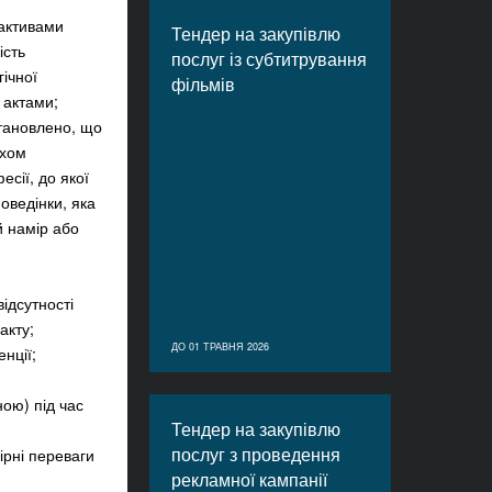
 активами
Тендер на закупівлю
ість
послуг із субтитрування
гічної
фільмів
 актами;
тановлено, що
яхом
сії, до якої
оведінки, яка
й намір або
ідсутності
акту;
ДО 01 ТРАВНЯ 2026
нції;
ою) під час
Тендер на закупівлю
послуг з проведення
рні переваги
рекламної кампанії