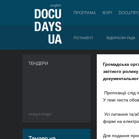
english
ПРОГРАМА
ЖУРІ
DOCU/ПР
РЕГЛАМЕНТ
ВІДБІРКОВА РАДА
a
ТЕНДЕРИ
Громадська орга
звітного ролику
документальног
Пропозиції слід 
У темі листа обо
Усі питання та/а
НАЗАД В РОЗДIЛ
формі на електр
Для подання пропо
Тендер на