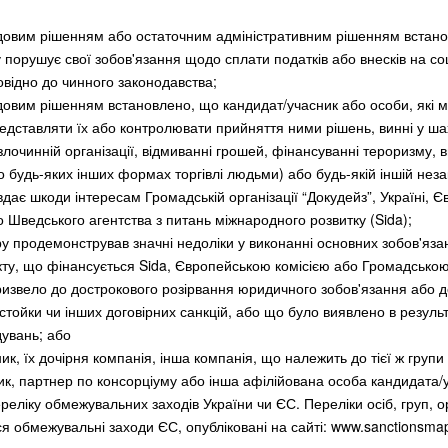
удовим рішенням або остаточним адміністративним рішенням встан
 порушує свої зобов'язання щодо сплати податків або внесків на со
овідно до чинного законодавства;
довим рішенням встановлено, що кандидат/учасник або особи, які 
дставляти їх або контролювати прийняття ними рішень, винні у ша
у злочинній організації, відмиванні грошей, фінансуванні тероризму, 
о будь-яких інших формах торгівлі людьми) або будь-якій іншій неза
вдає шкоди інтересам Громадській організації “Докудейз”, Україні,
Єв
бо Шведського агентства з питань міжнародного розвитку (Sida);
ру продемонстрував значні недоліки у виконанні основних зобов'яза
кту, що фінансується Sida, Європейською комісією
або Громадською
ризвело до дострокового розірвання юридичного зобов'язання або д
тойки чи інших договірних санкцій, або що було виявлено в результ
дувань; або
ик, їх дочірня компанія, інша компанія, що належить до тієї ж групи
ик, партнер по консорціуму або інша афілійована особа кандидата/
еліку обмежувальних заходів України чи ЄС. Переліки осіб, груп, ор
 обмежувальні заходи ЄС, опубліковані на сайті: www.sanctionsma