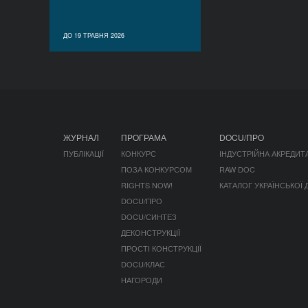
ДО 19 ТРАВНЯ 2026
ЖУРНАЛ
ПРОГРАМА
DOCU/ПРО
ПУБЛІКАЦІЇ
КОНКУРС
ІНДУСТРІЙНА АКРЕДИТ
ПОЗА КОНКУРСОМ
RAW DOC
RIGHTS NOW!
КАТАЛОГ УКРАЇНСЬКОЇ
DOCU/ПРО
DOCU/СИНТЕЗ
ДЕКОНСТРУКЦІЇ
ПРОСТІ КОНСТРУКЦІЇ
DOCU/КЛАС
НАГОРОДИ