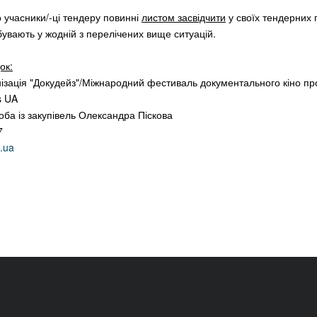
 учасники/-ці тендеру повинні
листом засвідчити
у своїх тендерних 
увають у жодній з перелічених вище ситуацій.
ок:
ізація "Докудейз"/Міжнародний фестиваль документального кіно пр
s UA
ба із закупівель Олександра Піскова
7
.ua