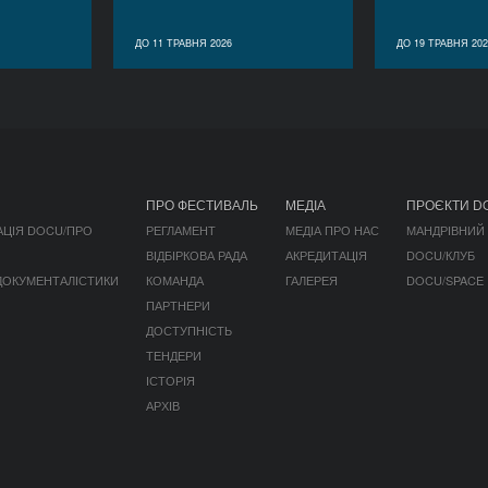
ДО 11 ТРАВНЯ 2026
ДО 19 ТРАВНЯ 202
ПРО ФЕСТИВАЛЬ
МЕДІА
ПРОЄКТИ D
АЦІЯ DOCU/ПРО
РЕГЛАМЕНТ
МЕДІА ПРО НАС
МАНДРІВНИЙ
ВІДБІРКОВА РАДА
АКРЕДИТАЦІЯ
DOCU/КЛУБ
 ДОКУМЕНТАЛІСТИКИ
КОМАНДА
ГАЛЕРЕЯ
DOCU/SPACE
ПАРТНЕРИ
ДОСТУПНІСТЬ
ТЕНДЕРИ
ІСТОРІЯ
АРХІВ