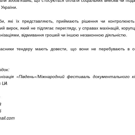
али зобов’язань, що стосуються оплати соціальних внесків чи подат
 України.
би, які їх представляють, приймають рішення чи контролюють
й вирок, який не підлягає перегляду, у справах махінацій, корупці
анізаціями, відмивання грошей чи іншою незаконною діяльністю.
часники тендеру мають довести, що вони не перебувають в 
ідок:
анізація «Південь»/Міжнародний фестиваль документального к
s UA
к
3
5
ail.com