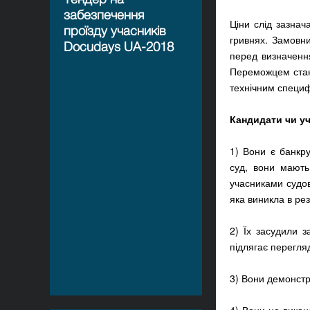
забезпечення
Ціни слід зазна
проїзду учасників
гривнях. Замовн
Docudays UA-2018
перед визначен
Переможцем стане
технічним специфі
Кандидати чи уч
1) Вони є банкр
суд, вони мають
учасниками судов
яка виникла в ре
2) Їх засудили з
підлягає перегля
3) Вони демонстр