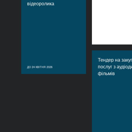
відеоролика
Тендер на заку
послуг з аудіод
ДО 24 КВІТНЯ 2026
фільмів