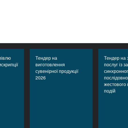
півлю
Тендер на
Тендер на 
искрипції
виготовлення
послуг із 
сувенірної продукції
синхронног
2026
послідовно
жестового 
подій