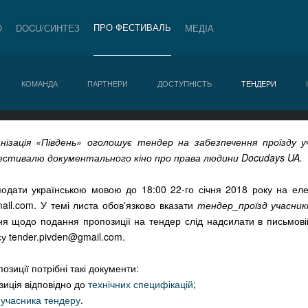
ПРО ФЕСТИВАЛЬ
О
DOCU/СИНТЕЗ
МЕДІА
КОМАНДА
ПАРТНЕРИ
ДОСТУПНІСТЬ
ТЕНДЕРИ
нізація «Південь» оголошує тендер на забезпечення проїзду уч
стивалю документального кіно про права людини Docudays UA.
 подати українською мовою до 18:00 22-го січня 2018 року на ел
ail.com
. У темі листа обов'язково вказати
тендер_проїзд учасник
ння щодо подання пропозиції на тендер слід надсилати в письмов
су
tender.pivden@gmail.com
.
зиції потрібні такі документи:
зиція відповідно до
технічних специфікацій
;
 учасника тендеру
.