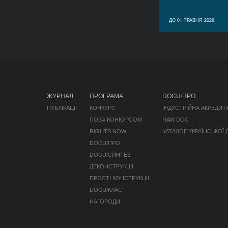
ДО 01 ТРАВНЯ 2026
ЖУРНАЛ
ПРОГРАМА
DOCU/ПРО
ПУБЛІКАЦІЇ
КОНКУРС
ІНДУСТРІЙНА АКРЕДИТ
ПОЗА КОНКУРСОМ
RAW DOC
RIGHTS NOW!
КАТАЛОГ УКРАЇНСЬКОЇ
DOCU/ПРО
DOCU/СИНТЕЗ
ДЕКОНСТРУКЦІЇ
ПРОСТІ КОНСТРУКЦІЇ
DOCU/КЛАС
НАГОРОДИ