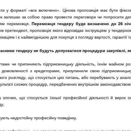
чати у форматі «все включено». Цінова пропозиція має бути фікс
ик залишає за собою право провести переговори чи попросити да
ням переможця.
Переможця тендеру буде визначено до 26 січ
 претендент, пропозиція якого відповідає інструкціям у тендерно
каціям і є найвигіднішою для покупця з погляду вартості, гарантії т
асники тендеру не будуть допускатися процедури закупівлі, 
утами чи припиняють підприємницьку діяльність, їхнім майном р
 домовленості з кредиторами, призупинили свою підприємницьку 
ого розгляду, що стосується цих питань, або перебувають у аналогі
зультаті схожих процедур, передбачених внутрішнім законодавством
а злочин, що стосується їхньої професійної діяльності й вирок о
ду.
ують недостойну професійну поведінку.