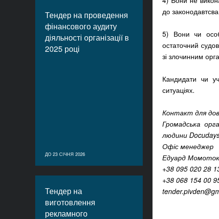
4) Вони не викон
до законодавтсва
Тендер на проведення
фінансового аудиту
5) Вони чи осо
діяльності організації в
остаточний судови
2025 році
зі злочинним орг
Кандидати чи у
ситуаціях.
Контакт для дов
Громадська орг
людини Docuday
Офіс менеджер
ДО 23 СІЧНЯ 2026
Едуард Момото
+38 095 020 28 1
+38 068 154 00 9
Тендер на
tender.pivden@gm
виготовлення
рекламного