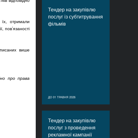
ків відповідно
Тендер на закупівлю
послуг із субтитрування
 їх, отримали
фільмів
ї, пов’язаності
описаних више
іно про права
ДО 01 ТРАВНЯ 2026
Тендер на закупівлю
послуг з проведення
рекламної кампанії