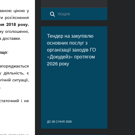
ованою ціною у
ти роз’яснення
ня 2018 року.
му оголошенні,
Тендер на закупівлю
а доставки.
основних послуг з
організації заходів ГО
якщо
:
«Докудейз» протягом
2026 року
озпоряджається
діяльність, є
чній ситуації,
.
статочний і не
ДО 28 СІЧНЯ 2026