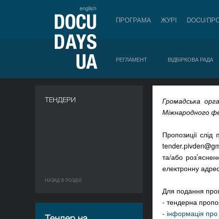
english
ПРОГРАМА
ЖУРІ
DOCU/ПР
РЕГЛАМЕНТ
ВІДБІРКОВА РАДА
a
ТЕНДЕРИ
Громадська орга
Міжнародного фе
Пропозиції слід
tender.pivden@gm
та/або роз’ясне
електронну адре
НАЗАД В РОЗДIЛ
Для подання пропо
- тендерна пропо
-
інформація про
Тендер на