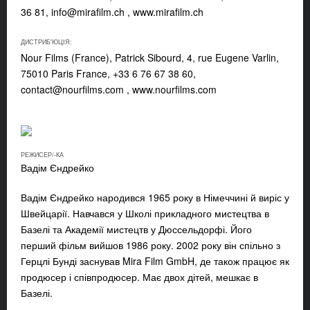
36 81,
info@mirafilm.ch
, www.mirafilm.ch
ДИСТРИБ'ЮЦІЯ:
Nour Films (France), Patrick Sibourd, 4, rue Eugene Varlin,
75010 Paris France, +33 6 76 67 38 60,
contact@nourfilms.com
, www.nourfilms.com
РЕЖИСЕР/-КА
Вадім Єндрейко
Вадім Єндрейко
народився 1965 року в Німеччині й виріс у
Швейцарії. Навчався у Школі прикладного мистецтва в
Базелі та Академії мистецтв у Дюссельдорфі. Його
перший фільм вийшов 1986 року. 2002 року він спільно з
Герцлі Бунді заснував Mira Film GmbH, де також працює як
продюсер і співпродюсер. Має двох дітей, мешкає в
Базелі.