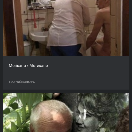
Могікани / Могикане
ТВОРЧИЙ КОНКУРС