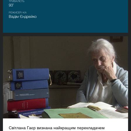
ТРИВАЛІСТЬ
93’
РЕЖИСЕР/-КА
Вадім Єндрейко
Світлана Гаєр визнана найкращим перекладачем