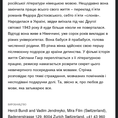
російської літератури німецькою мовою. Нещодавно вона
закінчила працю всього свого життя – переклад п’яти
романів Федора Достоєвського, себто п’яти «слонів».
Народилася в Україні, звідки виїхала під час Другої
світової 1943 року й куди більше ніколи не поверталася.
Відтоді вона живе в Німеччині, уже сорок років викладає в
різних університетах. Вона бабуся й прабабуся, голова
численної родини. 85-річна жінка здійснює свою першу
післявоєнну подорож до країни дитинства. У фільмі історія
життя Світлани Гаєр переплітається з її літературною
працею, режисер намагається розкрити секрет цього
невичерпного посередника між мовами. Стрічка
розповідає про тяжкі страждання, мовчазних помічників і
несподівані подарунки долі. Та, звісно ж, про любов до
мови, яка затьмарює все.
ВИРОБНИЦТВО
Hercli Bundi and Vadim Jendreyko, Mira Film (Switzerland),
Badenerstrasse 129, 8004 Zurich Switzerland, +41 43 960