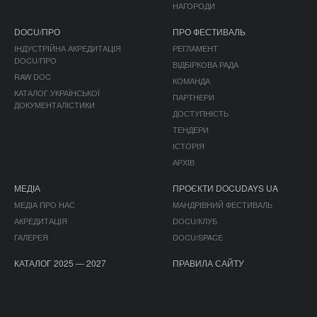
НАГОРОДИ
DOCU/ПРО
ПРО ФЕСТИВАЛЬ
ІНДУСТРІЙНА АКРЕДИТАЦІЯ
РЕГЛАМЕНТ
DOCU/ПРО
ВІДБІРКОВА РАДА
RAW DOC
КОМАНДА
КАТАЛОГ УКРАЇНСЬКОЇ
ПАРТНЕРИ
ДОКУМЕНТАЛІСТИКИ
ДОСТУПНІСТЬ
ТЕНДЕРИ
ІСТОРІЯ
АРХІВ
МЕДІА
ПРОЄКТИ DOCUDAYS UA
МЕДІА ПРО НАС
МАНДРІВНИЙ ФЕСТИВАЛЬ
АКРЕДИТАЦІЯ
DOCU/КЛУБ
ГАЛЕРЕЯ
DOCU/SPACE
КАТАЛОГ 2025 — 2027
ПРАВИЛА САЙТУ