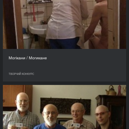
Могікани / Могикане
ТВОРЧИЙ КОНКУРС