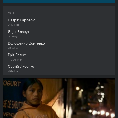
ЖУРІ
Патрік Барберіс
ФРАНЦІЯ
Яцек Блавут
ПОЛЬЩА
Володимир Войтенко
УКРАЇНА
Ґріт Лемке
НІМЕЧЧИНА
Сергій Лисенко
УКРАЇНА