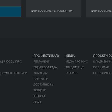
ПАТРІК БАРБЕРІС. РЕТРОСПЕКТИВА
ПАТРІК БАРБЕРІС
ПАТРІК БАРБЕРІС. РЕТРОСПЕКТИВА
ПАТРІК БАРБЕ
ПРО ФЕСТИВАЛЬ
МЕДІА
ПРОЄКТИ D
АЦІЯ DOCU/ПРО
РЕГЛАМЕНТ
МЕДІА ПРО НАС
МАНДРІВНИЙ
ВІДБІРКОВА РАДА
АКРЕДИТАЦІЯ
DOCU/КЛУБ
 ДОКУМЕНТАЛІСТИКИ
КОМАНДА
ГАЛЕРЕЯ
DOCU/SPACE
ПАРТНЕРИ
ДОСТУПНІСТЬ
ТЕНДЕРИ
ІСТОРІЯ
АРХІВ