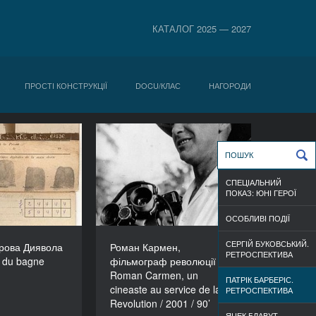
КАТАЛОГ 2025 — 2027
ПРОСТІ КОНСТРУКЦІЇ
DOCU/КЛАС
НАГОРОДИ
види острова
Роман Кармен,
Les ombres du
фільмограф революції /
bagne
Roman Carmen, un
СПЕЦІАЛЬНИЙ
cineaste au service de la
РІК
ПОКАЗ: ЮНІ ГЕРОЇ
Revolution / 2001 / 90’
2006
ОСОБЛИВІ ПОДІЇ
РІК
РЕЖИСЕР/-КА
2001
Патрік Барберіс
СЕРГІЙ БУКОВСЬКИЙ.
рова Диявола
Роман Кармен,
РЕЖИСЕР/-КА
РЕТРОСПЕКТИВА
ТРИВАЛІСТЬ
 du bagne
фільмограф революції /
Патрік Барберіс
54’
Roman Carmen, un
ПАТРІК БАРБЕРІС.
ТРИВАЛІСТЬ
cineaste au service de la
РЕТРОСПЕКТИВА
90’
Revolution / 2001 / 90’
ЯЦЕК БЛАВУТ.