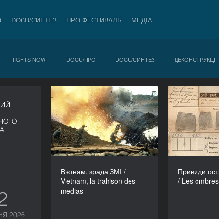
О
DOCU/СИНТЕЗ
ПРО ФЕСТИВАЛЬ
МЕДІА
RIGHTS NOW!
DOCU/ПРО
DOCU/СИНТЕЗ
ДЕКОНСТРУКЦІЇ
В’єтнам, зрада ЗМІ /
При
НИЙ
Vietnam, la trahison des
Диявола / 
medias
НОГО
ВА
РІК
2008
РЕЖИСЕР/-КА
Патрік Барберіс
В’єтнам, зрада ЗМІ /
Привиди ост
ТРИВАЛІСТЬ
Vietnam, la trahison des
/ Les ombres
89’
medias
12
НЯ 2026