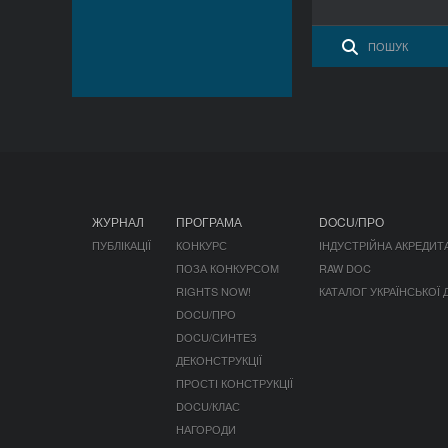
ЖУРНАЛ
ПРОГРАМА
DOCU/ПРО
ПУБЛІКАЦІЇ
КОНКУРС
ІНДУСТРІЙНА АКРЕДИТ
ПОЗА КОНКУРСОМ
RAW DOC
RIGHTS NOW!
КАТАЛОГ УКРАЇНСЬКОЇ
DOCU/ПРО
DOCU/СИНТЕЗ
ДЕКОНСТРУКЦІЇ
ПРОСТІ КОНСТРУКЦІЇ
DOCU/КЛАС
НАГОРОДИ