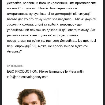
Детройта, зробивши його найрозвиненішим промисловим
містом Сполучених Штатів. Але через зміни в
американському суспільстві та демографічній ситуації
багато десятиліть тому місто збезлюдніло... Міські джунглі
заселили соколи, олені та койоти, перетворивши
урбаністичний пейзаж на декорації дешевого фільму. Аж
раптом сталося несподіване: молодь починає
повертатися на руїни колишнього Детройта... Це що, нові
першопрохідці? Чи, може, це спосіб заново відкрити
Америку?
ВИРОБНИЦТВО
EGO PRODUCTION, Pierre-Emmanuelle Fleurantin,
info@thefestivalagency.com