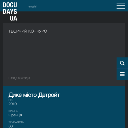
english
ТВОРЧИЙ КОНКУРС
НАЗАД В РОЗДIЛ
Дике місто Детройт
РІК
2010
КРАЇНА
Франція
ТРИВАЛІСТЬ
80’