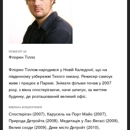
РЕЖИСЕР/-КА
Флорен Тілло
Флорен Тілло
н
народився у Новій Каледонії, що на
південному узбережжі Тихого океану. Режисер-самоук
живе і працює в Парижі. Знімати фільми почав у 2007
році, з вікна спостерігаючи, наче шпигун, за життям
будинку, де розташований великий офіс.
ВИБРАНА ФІЛЬМОГРАФІЯ
Спостерігач (2007), Карусель на Порт Майо (2007),
Природа Детройта (2008), Медитація у Лас-Вегасі (2009),
Великі сходи (2009), Дике місто Детройт
(2010),