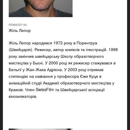
РЕЖИСЕР/-КА
Жіль Лепор
Жіль Лепор
народився 1972 року в Порентруа
(Швейцарія). Режисер, автор коміксів та ілюстрацій. 1998
року закінчив швейцарську Школу образотворчого
мистецтва у Бьєні. У 2000 році як режисер стажувався в
Бельгії у Жан-Жака Адрієна. У 2003 році отримав
стипендію на навчання у професора Єжи Куця в
анімаційній студії Академії образотворчого мистецтва у
Кракові. Член SwissFilm та Швейцарської асоціації
кіноаніматорів.