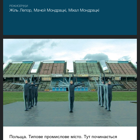
РЕЖИСЕР(К)И
Жіль Лепор, Мачєй Мондрацкі, Міхал Мондрацкі
Польща. Типове промислове місто. Тут починається