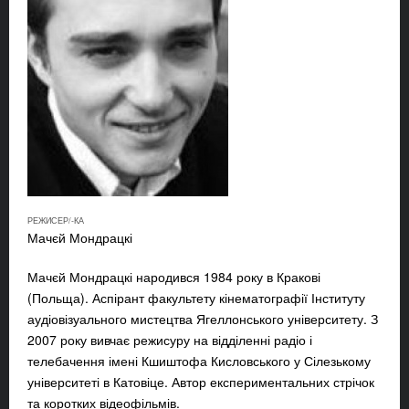
РЕЖИСЕР/-КА
Мачєй Мондрацкі
Мачєй Мондрацкі
народився 1984 року в Кракові
(Польща). Аспірант факультету кінематографії Інституту
аудіовізуального мистецтва Ягеллонського університету. З
2007 року вивчає режисуру на відділенні радіо і
телебачення імені Кшиштофа Кисловського у Сілезькому
університеті в Катовіце. Автор експериментальних стрічок
та коротких відеофільмів.