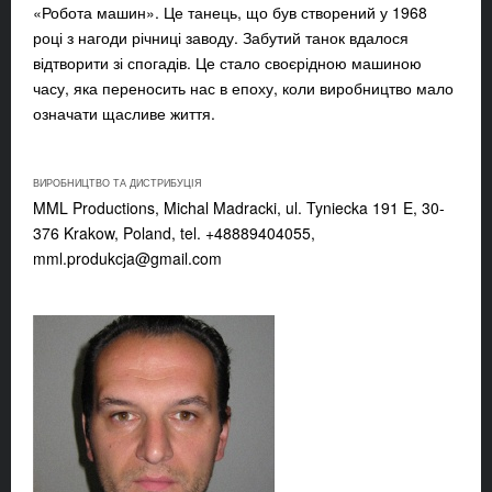
«Робота машин». Це танець, що був створений у 1968
році з нагоди річниці заводу. Забутий танок вдалося
відтворити зі спогадів. Це стало своєрідною машиною
часу, яка переносить нас в епоху, коли виробництво мало
означати щасливе життя.
ВИРОБНИЦТВО ТА ДИСТРИБУЦІЯ
MML Productions, Michal Madracki, ul. Tyniecka 191 E, 30-
376 Krakow, Poland, tel. +48889404055,
mml.produkcja@gmail.com