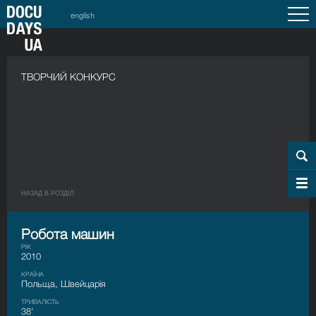
english
ТВОРЧИЙ КОНКУРС
НАЗАД В РОЗДIЛ
Робота машин
РІК
2010
КРАЇНА
Польща, Швейцарія
ТРИВАЛІСТЬ
38’