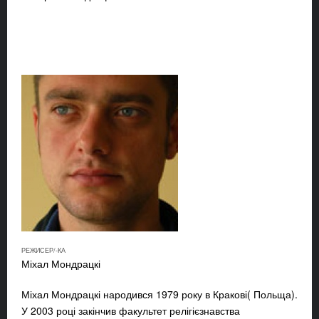
РЕЖИСЕР/-КА
Міхал Мондрацкі
Міхал Мондрацкі
народився 1979 року в Кракові( Польща).
У 2003 році закінчив факультет релігієзнавства