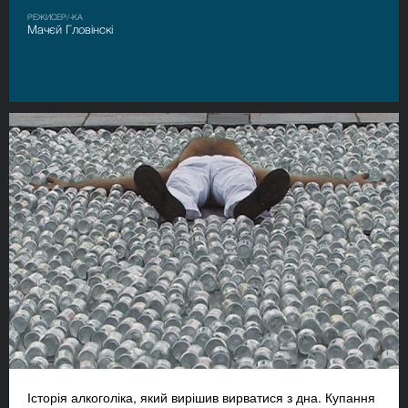
РЕЖИСЕР/-КА
Мачєй Гловінскі
Історія алкоголіка, який вирішив вирватися з дна. Купання