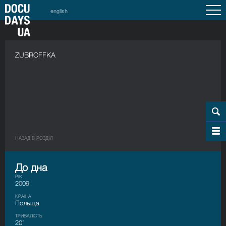
english
ZUBROFFKA
НАЗАД В РОЗДIЛ
До дна
РІК
2009
КРАЇНА
Польща
ТРИВАЛІСТЬ
20’