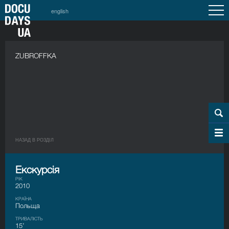
english
ZUBROFFKA
НАЗАД В РОЗДIЛ
Екскурсія
РІК
2010
КРАЇНА
Польща
ТРИВАЛІСТЬ
15’