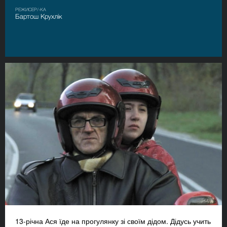
РЕЖИСЕР/-КА
Бартош Крухлік
13-річна Ася їде на прогулянку зі своїм дідом. Дідусь учить