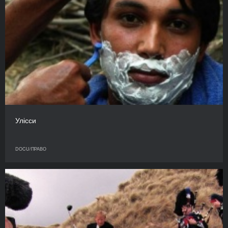
Улісси
DOCU/ПРАВО