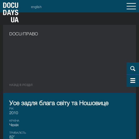
english
DOCU/ПРАВО
НАЗАД В РОЗДIЛ
Усе задля блага світу та Ношовице
РІК
2010
КРАЇНА
Чехія
ТРИВАЛІСТЬ
82’