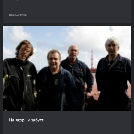
DOCU/ПРАВО
На якорі, у забутті