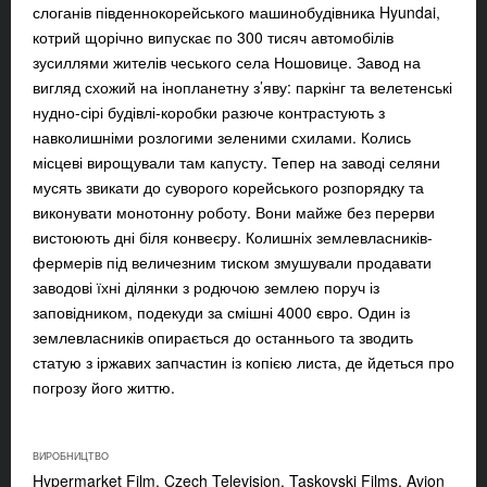
слоганів південнокорейського машинобудівника Hyundai,
котрий щорічно випускає по 300 тисяч автомобілів
зусиллями жителів чеського села Ношовице. Завод на
вигляд схожий на інопланетну з’яву: паркінг та велетенські
нудно-сірі будівлі-коробки разюче контрастують з
навколишніми розлогими зеленими схилами. Колись
місцеві вирощували там капусту. Тепер на заводі селяни
мусять звикати до суворого корейського розпорядку та
виконувати монотонну роботу. Вони майже без перерви
вистоюють дні біля конвеєру. Колишніх землевласників-
фермерів під величезним тиском змушували продавати
заводові їхні ділянки з родючою землею поруч із
заповідником, подекуди за смішні 4000 євро. Один із
землевласників опирається до останнього та зводить
статую з іржавих запчастин із копією листа, де йдеться про
погрозу його життю.
ВИРОБНИЦТВО
Hypermarket Film, Czech Television, Taskovski Films, Avion