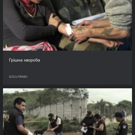
Грішна хвороба
DOCU/ПРАВО