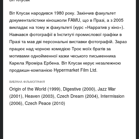
Віт Клусак
народився 1980 року. Закінчив факультет
документалістики кіношколи FAMU, що в Празі, а з 2005
викладає на тому ж факультеті (курс «Нарратив у кіно»).
Навчався фотографії в Інституті промислової графіки в
Празі та мав дві персональні виставки фотографій. Зараз
працює над чорною комедією Троє моїх братів за
мотивами однойменної казки чеського письменника
Карела Яроміра Ербена. Віт Клусак керує незалежною
продакшн-компанією Hypermarket Film Ltd.
ВИБРАНА ФІЛЬМОГРАФІЯ
Origin of the World (1999), Digestive (2000), Jazz War
(2001), Heaven (2003), Czech Dream (2004), Intermission
(2006), Czech Peace (2010)