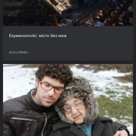
Екуменополіс: місто без меж
DOCU/ПРАВО