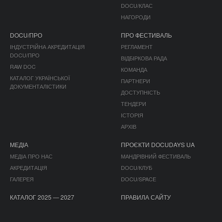
DOCU/КЛАС
НАГОРОДИ
DOCU/ПРО
ПРО ФЕСТИВАЛЬ
ІНДУСТРІЙНА АКРЕДИТАЦІЯ
РЕГЛАМЕНТ
DOCU/ПРО
ВІДБІРКОВА РАДА
RAW DOC
КОМАНДА
КАТАЛОГ УКРАЇНСЬКОЇ
ПАРТНЕРИ
ДОКУМЕНТАЛІСТИКИ
ДОСТУПНІСТЬ
ТЕНДЕРИ
ІСТОРІЯ
АРХІВ
МЕДІА
ПРОЄКТИ DOCUDAYS UA
МЕДІА ПРО НАС
МАНДРІВНИЙ ФЕСТИВАЛЬ
АКРЕДИТАЦІЯ
DOCU/КЛУБ
ГАЛЕРЕЯ
DOCU/SPACE
КАТАЛОГ 2025 — 2027
ПРАВИЛА САЙТУ