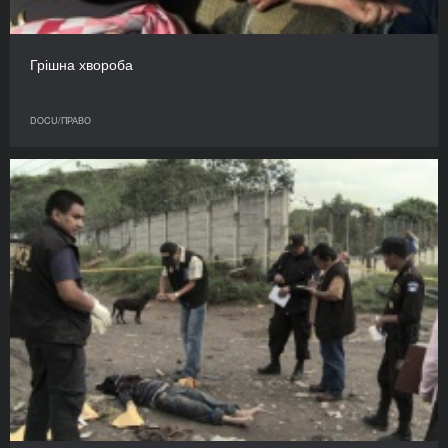
Грішна хвороба
DOCU/ПРАВО