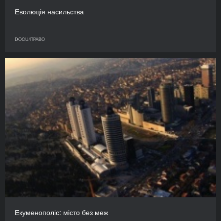
Еволюція насильства
DOCU/ПРАВО
Екуменополіс: місто без меж