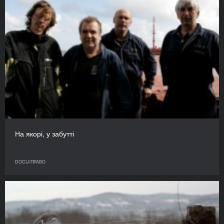
На якорі, у забутті
DOCU/ПРАВО