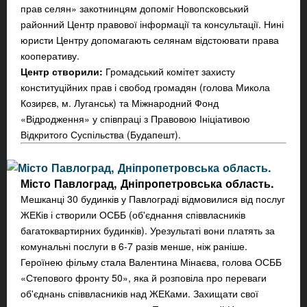
прав селян» закотнинцям допоміг Новопсковський
районний Центр правової інформації та консультації. Нині
юристи Центру допомагають селянам відстоювати права
кооперативу.
Центр створили:
Громадський комітет захисту
конституційних прав і свобод громадян (голова Микола
Козирєв, м. Луганськ) та Міжнародний Фонд
«Відродження» у співпраці з Правовою Ініціативою
Відкритого Суспільства (Будапешт).
Місто Павлоград, Дніпропетровська область.
Мешканці 30 будинків у Павлограді відмовилися від послуг
ЖЕКів і створили ОСББ (об'єднання співвласників
багатоквартирних будинків). Урезультаті вони платять за
комунальні послуги в 6-7 разів менше, ніж раніше.
Героїнею фільму стала Валентина Мінаєва, голова ОСББ
«Степового фронту 50», яка й розповіла про переваги
об'єднань співвласників над ЖЕКами. Захищати свої