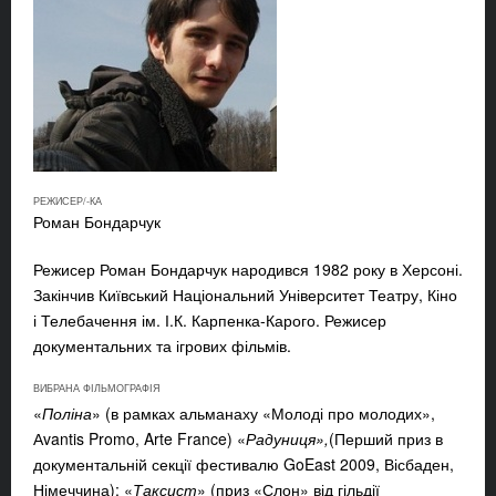
РЕЖИСЕР/-КА
Роман Бондарчук
Режисер Роман Бондарчук
народився 1982 року в Херсоні.
Закінчив Київський Національний Університет Театру, Кіно
і Телебачення ім. І.К. Карпенка-Карого. Режисер
документальних та ігрових фільмів.
ВИБРАНА ФІЛЬМОГРАФІЯ
«
Поліна
» (в рамках альманаху «Молоді про молодих»,
Аvantis Promo, Arte France) «
Радуниця»,
(Перший приз в
документальній секції фестивалю GoEast 2009, Вісбаден,
Німеччина); «
Таксист
» (приз «Слон» від гільдії