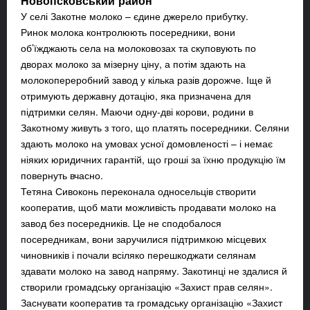
Новопсковський район
У селі Закотне молоко – єдине джерело прибутку.
Ринок молока контролюють посередники, вони
об’їжджають села на молоковозах та скуповують по
дворах молоко за мізерну ціну, а потім здають на
молокопереробний завод у кілька разів дорожче. Іще й
отримують державну дотацію, яка призначена для
підтримки селян. Маючи одну-дві корови, родини в
Закотному живуть з того, що платять посередники. Селяни
здають молоко на умовах усної домовленості – і немає
ніяких юридичних гарантій, що гроші за їхню продукцію їм
повернуть вчасно.
Тетяна Сивоконь переконала односельців створити
кооператив, щоб мати можливість продавати молоко на
завод без посередників. Це не сподобалося
посередникам, вони заручилися підтримкою місцевих
чиновників і почали всіляко перешкоджати селянам
здавати молоко на завод напряму. Закотинці не здалися й
створили громадську організацію «Захист прав селян».
Заснувати кооператив та громадську організацію «Захист