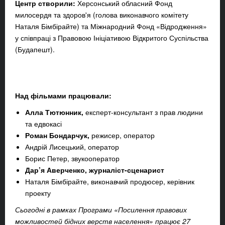
Центр створили:
Херсонський обласний Фонд
милосердя та здоров'я (голова виконавчого комітету
Наталя Бімбірайте) та Міжнародний Фонд «Відродження»
у співпраці з Правовою Ініціативою Відкритого Суспільства
(Будапешт).
Над фільмами працювали:
Алла Тютюнник,
експерт-консультант з прав людини
та едвокасі
Роман Бондарчук,
режисер, оператор
Андрій Лисецький,
оператор
Борис Петер,
звукооператор
Дар’
я Аверченко,
журналіст-сценарист
Наталя Бімбірайте,
виконавчий продюсер, керівник
проекту
Сьогодні в рамках Програми «Посилення правових
можливостей бідних верств населення» працює 27