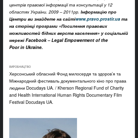
центрів правової інформації та консультації у 12
областях України. 2009 – 2011рр.
Інформацію про
Центри ви знайдете на сайті
www.pravo.prostir.ua
та
на сторінці
п
рограми «Посилення правових
можливостей бідних верств населення» у соціальній
мережі Facebook – Legal Empowerment of the
Poor
in
Ukraine.
ВИРОБНИЦТВО
Херсонський обласний Фонд милосердя та здоров’я та
Міжнародний фестиваль документального кіно про права
людини Docudays UA. / Kherson Regional Fund of Charity
and Health International Human Rights Documentary Film
Festival Docudays UA.