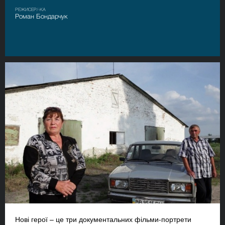
РЕЖИСЕР/-КА
Роман Бондарчук
Нові герої – це три документальних фільми-портрети