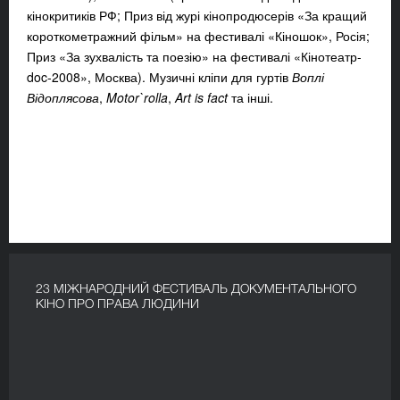
кінокритиків РФ; Приз від журі кінопродюсерів «За кращий
короткометражний фільм» на фестивалі «Кіношок», Росія;
Приз «За зухвалість та поезію» на фестивалі «Кінотеатр-
doc-2008», Москва). Музичні кліпи для гуртів
Воплі
Відоплясова
,
Motor
`
rolla
,
Art
is
fact
та інші.
23 МІЖНАРОДНИЙ ФЕСТИВАЛЬ ДОКУМЕНТАЛЬНОГО
КІНО ПРО ПРАВА ЛЮДИНИ