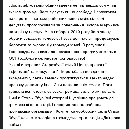
сфальсифікованих обвинувачень не підтвердилося – під
тиском громади його відпустили на свободу. Незважаючи
на спротив і погрози районних чиновників, сільські
депутати проголосували за повернення Віктора Маруняка
на керівну посаду. А на виборах 2010 року його знову
обрали сільським головою. І весь цей час він продовжував
боротися за вкрадені у громади землі. В результаті
Генпрокуратура визнала незаконною передачу земель в
ОСГ (особисте селянське господарство).
У селі створений Старозбур'ївський Центр правової
інформації та консультації. Боротьба за повернення
вкрадених у селян земель продовжується. Центр надає
правову допомогу іще 12-ти навколишнім селам. Поки
тривала вся історія, сільська громада сильно змінилася.
Нині в Старій Збур'ївці створені й успішно працюють дві
громадські організації: Голопристанська районна
громадська організація «Комітет самооборони села Стара
Збур'ївка» та Молодіжна громадська організація «Дніпрова
чайка».