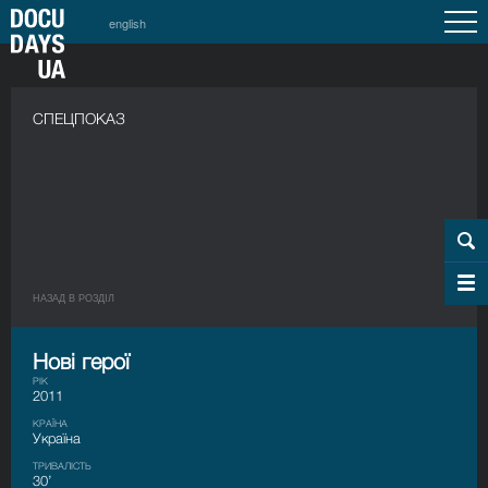
english
СПЕЦПОКАЗ
НАЗАД В РОЗДIЛ
Нові герої
РІК
2011
КРАЇНА
Україна
ТРИВАЛІСТЬ
30’