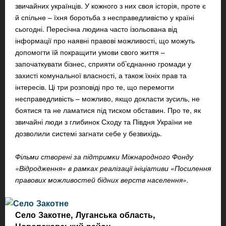
звичайних українців. У кожного з них своя історія, проте є
й спільне – їхня боротьба з несправедливістю у країні
сьогодні. Пересічна людина часто ізольована від
інформації про наявні правові можливості, що можуть
допомогти їй покращити умови свого життя –
започаткувати бізнес, сприяти об’єднанню громади у
захисті комунальної власності, а також їхніх прав та
інтересів. Ці три розповіді про те, що перемогти
несправедливість – можливо, якщо докласти зусиль, не
боятися та не ламатися під тиском обставин. Про те, як
звичайні люди з глибинок Сходу та Півдня України не
дозволили системі загнати себе у безвихідь.
Фільми створені за підтримки Міжнародного Фонду
«Відродження» в рамках реалізації ініціативи «Посилення
правових можливостей бідних верств населення».
Село Закотне, Луганська область,