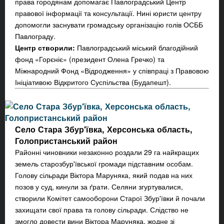
права городянам допомагає Павлоградський Центр
правової інформації та консультації. Нині юристи центру
допомогли заснувати громадську організацію голів ОСББ
Павлограду.
Центр створили:
Павлоградський міський благодійний
фонд «Горєніє» (президент Олена Гречко) та
Міжнародний Фонд «Відродження» у співпраці з Правовою
Ініціативою Відкритого Суспільства (Будапешт).
Село Стара Збур'ївка, Херсонська область,
Голопристанський район
Районні чиновники незаконно роздали 29 га найкращих
земель старозбур'ївської громади підставним особам.
Голову сільради Віктора Маруняка, який подав на них
позов у суд, кинули за ґрати. Селяни згуртувалися,
створили Комітет самооборони Старої Збур'ївки й почали
захищати свої права та голову сільради. Слідство не
змогло довести вини Віктора Маруняка, жодне зі