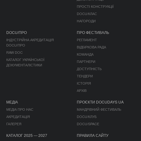
ПРОСТІ КОНСТРУКЦІЇ
DOCU/КЛАС
НАГОРОДИ
DOCU/ПРО
ПРО ФЕСТИВАЛЬ
ІНДУСТРІЙНА АКРЕДИТАЦІЯ
РЕГЛАМЕНТ
DOCU/ПРО
ВІДБІРКОВА РАДА
RAW DOC
КОМАНДА
КАТАЛОГ УКРАЇНСЬКОЇ
ПАРТНЕРИ
ДОКУМЕНТАЛІСТИКИ
ДОСТУПНІСТЬ
ТЕНДЕРИ
ІСТОРІЯ
АРХІВ
МЕДІА
ПРОЄКТИ DOCUDAYS UA
МЕДІА ПРО НАС
МАНДРІВНИЙ ФЕСТИВАЛЬ
АКРЕДИТАЦІЯ
DOCU/КЛУБ
ГАЛЕРЕЯ
DOCU/SPACE
КАТАЛОГ 2025 — 2027
ПРАВИЛА САЙТУ